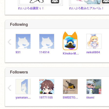
れいぶろ会議室ぅ！
れいぶろ歌みたアルバム！
Following
‹
931
114514
neko0804
Kinoko-Mochi
Followers
‹
yamatanodaija
19771105
SWEETONLY
titomi