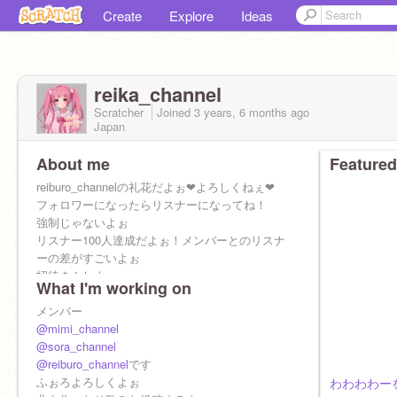
Create
Explore
Ideas
reika_channel
Scratcher
Joined
3 years, 6 months
ago
Japan
About me
Featured
reiburo_channelの礼花だよぉ❤よろしくねぇ❤
フォロワーになったらリスナーになってね！
強制じゃないよぉ
リスナー100人達成だよぉ！メンバーとのリスナ
ーの差がすごいよぉ
招待きんしよぉ
What I'm working on
メンバー
@mimi_channel
@sora_channel
@reiburo_channel
です
ふぉろよろしくよぉ
わわわわー