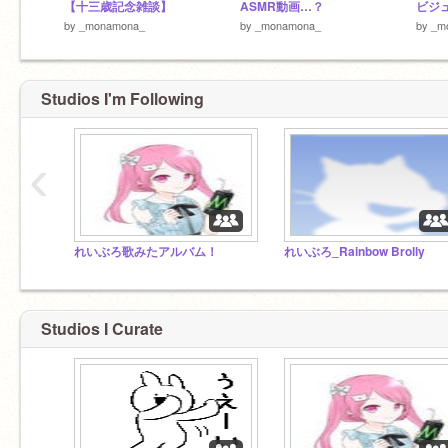
【十三歳記念雑談】
ASMR動画…？
ビジ
by
_monamona_
by
_monamona_
by
_m
Studios I'm Following
‹
れいぶろ歌みたアルバム！
れいぶろ_Rainbow Brolly
Studios I Curate