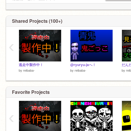
1taiga-さん
現在フォロワー266人！！
doya0818さん
trumpU
Shared Projects (100+)
アイコン e235-yaman
‹
逃走中製作中！
@ryuryu-jaへ！
by
reibaba-
by
reibaba-
by
rei
Favorite Projects
‹