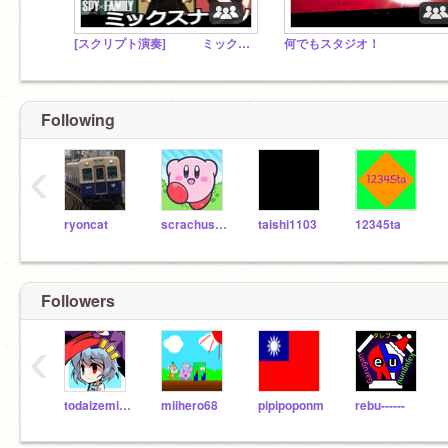
[スクリプト演奏] ミックスナッツ 拡散専用スタジオ!!
何でもスタジオ！
Following
‹
ryoncat
scrachuser_Japan
taishi1103
12345ta
Followers
‹
todaizemi21
miihero68
pipipoponm
rebu------