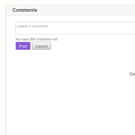
Comments
You have
500
characters left.
Post
Cancel
Co