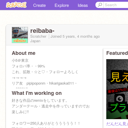
Create
Explore
Ideas
reibaba-
Scratcher
Joined
5 years, 4 months
ago
Japan
About me
Featured
小5＠東京
フォロバ率・・99%
これ、拡散・☆と♡・フォローよろしく
→→→→
リア友 pipipoponm・hikarigaoka011・
gs020616
What I'm working on
hikarigaoka023さん
スク友
好きな作品のremixをしています。
hinoka789さん
アンダーテール・逃走中を作っていますのでお
chofu-yuriさん
楽しみに!!
kurigamisamaさん
makaizodennsさん
フォロワー250人ありがとううううう！！