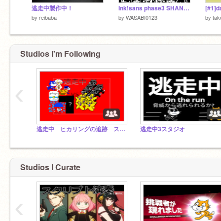
逃走中製作中！
Ink!sans phase3 SHANGHAIVANIA by ◆WASABI0123◆[アンダーテールAU]
by
reibaba-
by
WASABI0123
by
ta
Studios I'm Following
‹
逃走中 ヒカリングの追跡 スタジオ
逃走中3スタジオ
Studios I Curate
‹