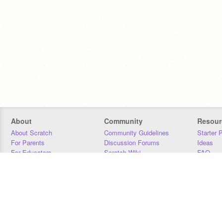
About
Community
Resour
About Scratch
Community Guidelines
Starter 
For Parents
Discussion Forums
Ideas
For Educators
Scratch Wiki
FAQ
For Developers
Statistics
Downloa
Our Team
Contact
Donors
Jobs
Donate