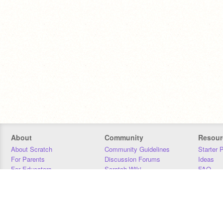
About
Community
Resour
About Scratch
Community Guidelines
Starter 
For Parents
Discussion Forums
Ideas
For Educators
Scratch Wiki
FAQ
For Developers
Statistics
Downloa
Our Team
Contact
Donors
Jobs
Donate