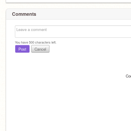
Comments
You have
500
characters left.
Post
Cancel
Co