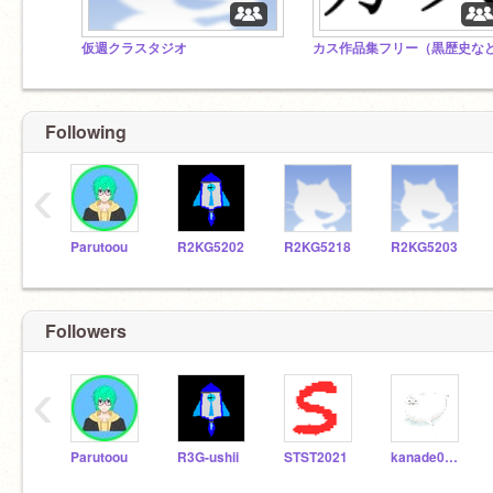
仮週クラスタジオ
Following
‹
Parutoou
R2KG5202
R2KG5218
R2KG5203
Followers
‹
Parutoou
R3G-ushii
STST2021
kanade0402