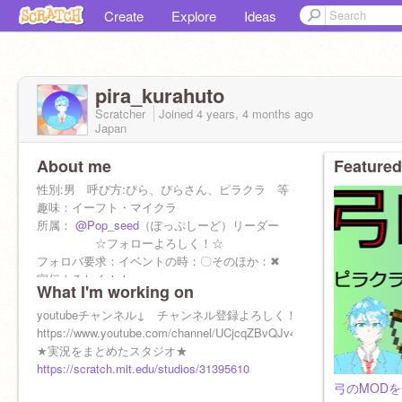
Create
Explore
Ideas
pira_kurahuto
Scratcher
Joined
4 years, 4 months
ago
Japan
About me
Featured
性別:男 呼び方:ぴら、ぴらさん、ピラクラ 等
趣味：イーフト・マイクラ
所属：
@Pop_seed
（ぽっぷしーど）リーダー
☆フォローよろしく！☆
フォロバ要求：イベントの時：〇そのほか：✖
宣伝よろしく！！
What I'm working on
youtubeチャンネル↓ チャンネル登録よろしく！
https://www.youtube.com/channel/UCjcqZBvQJv47q6hT_pBopcg
★実況をまとめたスタジオ★
https://scratch.mit.edu/studios/31395610