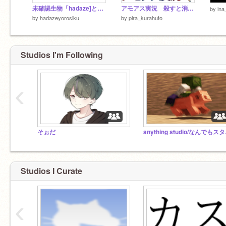
未確認生物「hadaze]とは？
アモアス実況 殺すと消える謎のインポスター編
by
ina
by
hadazeyorosiku
by
pira_kurahuto
Studios I'm Following
‹
そぉだ
anyt
Studios I Curate
‹