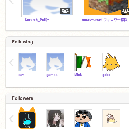
Scratch_Pell社
tutututtut
Following
‹
cat
games
Mick
gobo
Followers
‹