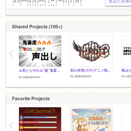
╔┓┏╦━━╦┓╔┓╔━━╗ ║┗┛║┗━╣┃║┃║┏┓║
║┏┓║┏━╣┗╣┗╣┗┛║ ╚┛┗╩━━╩━╩━╩━━╝
https://scratch.mit.edu/emails/welcome/まずは
pipipoposanをフォローしよう/1/
Shared Projects (100+)
‹
⚠️見たらやれ⚠️"超"鬼畜ルーレット! remix
初の本気(ガチ)アニメ制作決定！！！(scratch内)
by
pipipoposan
by
pip
by
pipipoposan
Favorite Projects
‹