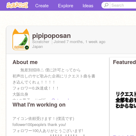
Create
Explore
Ideas
pipipoposan
Scratcher
Joined
7 months, 1 week
ago
Japan
About me
Featured
無差別招待△ 僕に許可とってから
初声出しのサビ歌みた企画にリクエスト曲を書
き込んでくれぇ！！！！
フォロワー0.2k達成！！！
大阪出身
中1の男子 サブ垢
@pipo-sab_san
What I'm working on
所属 ✌︎('ω')✌︎教
Nexus+
ultra scratch＋
アイコン依頼受けます！(僕流です)
サングラス教
follower100people's thank you!
フォロワー100人ありがとうございます!