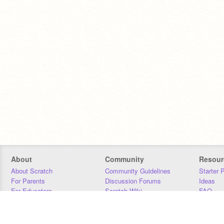
About
Community
Resour
About Scratch
Community Guidelines
Starter 
For Parents
Discussion Forums
Ideas
For Educators
Scratch Wiki
FAQ
For Developers
Statistics
Downloa
Our Team
Contact
Donors