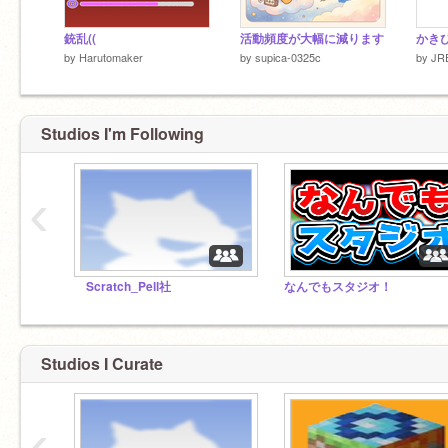
銃乱((
活動頻度が大幅に減ります
かき
by
Harutomaker
by
supica-0325c
by
JRE
Studios I'm Following
‹
Scratch_Pell社
なんでもスタジオ！
Studios I Curate
‹