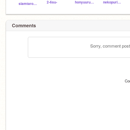
2-6su-
honyuurui322
nekopurin623
siamtarou01
Comments
Sorry, comment postin
Co