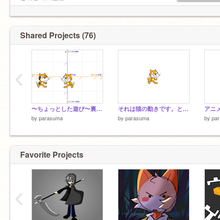
◆アニメ完成度
・視聴者さんの意見を参考にアニメを見直すた
め、打ち切りになる可能性があります。
Shared Projects (76)
◆目標！（達成数…1/4）
・まずフォロワー700人✔︎
・フォロワー1K
‹
・傾向2ページ
・傾向1ページ
〜ちょっとした遊び〜裏設計図《特別公開》
それは猫の動きです。とてもおもしろい
by
parasuma
by
parasuma
by
pa
Favorite Projects
‹