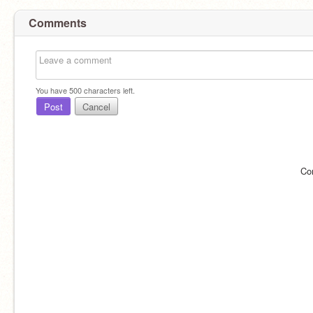
Comments
You have
500
characters left.
Post
Cancel
Co