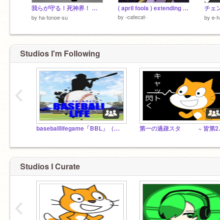
我らが守る！死神界！ ファンアート＆支援画
( april fools ) extending hiatus ;_;
by
-cafecat-
by
ha-tonoe-su
by
e-h
Studios I'm Following
‹
baseballlifegame「BBL」（野球ゲーム）同好会スクラッチ支社
第一の過
Studios I Curate
‹