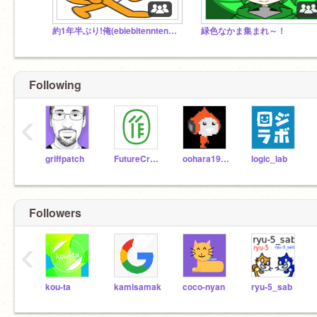
約1年半ぶり!俺(ebiebitenntenn)の新ゲーム!!!（制作中）
緑色なかま集まれ～！
Following
‹
griffpatch
FutureCraftSeminar
oohara1910
logic_lab
Followers
‹
kou-ta
kamisamak
coco-nyan
ryu-5_sab