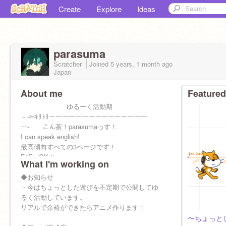
Create
Explore
Ideas
parasuma
Scratcher
Joined
5 years, 1 month
ago
Japan
About me
Featured
ゆるーく活動期
－-✄ｷﾘﾄﾘーーーーーーーーーーーーーーー
ー- こん茶！parasumaっす！
I can speak english!
最高傾向すべての3ページです！
F4F＝OK！
What I'm working on
アイコン＝
@kyaramerurate
様
こんちゃの「ちゃ」を「茶」にして言ったのは
◆お知らせ
僕が最初だと信じている今日この頃です。
・今はちょっとした遊びを不定期で公開してゆ
るく活動しています。
リアルで余裕ができたらアニメ作ります！
〜ちょっと