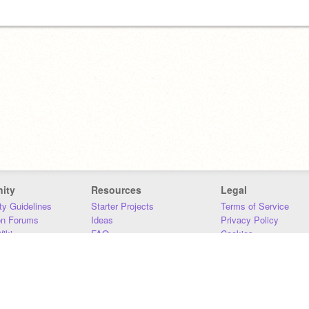
ity
Resources
Legal
y Guidelines
Starter Projects
Terms of Service
on Forums
Ideas
Privacy Policy
iki
FAQ
Cookies
Download
DMCA
Contact Us
DSA Requirements
MIT Accessibility