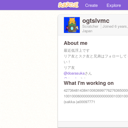
Create
Explore
ogtslvmc
Scratcher
Joined
6 years
Japan
About me
最近低浮上です
リア友とスク友と兄弟はフォローして
い！
リア友
@doarasuka
さん
@riasaku
さん
What I'm working on
スク友
@sou-scr
4273648143841006369977627636500
さん
10010006000000000000000001030100
(sakka-)a00097771