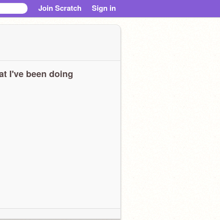
Join Scratch
Sign in
t I've been doing