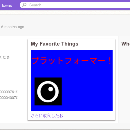
Ideas
, 6 months
ago
My Favorite Things
Wha
くださ
0000397619055545001121032222102221002（１）
000040070000000010000380000040000(2)
さらに改良したお