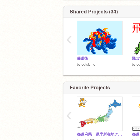
Shared Projects (34)
‹
催眠術
飛ぼ
by
ogtslvmc
by
og
Favorite Projects
‹
都道府県 県庁所在地クイズ
by
yukiti125
by
u