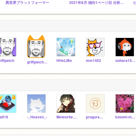
異世界プラットフォーマー
2021年8月 傾向1ページ目 分析&まとめ!! 見てください!!
riffpatch
HHeLiBe
mm1402
oohara1910
griffpatch_tutor
a916
-_Heaven_-
Meteorite0429
proguraminngudaisuki
kotomi-meru