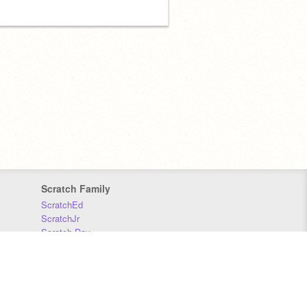
Scratch Family
ScratchEd
ScratchJr
Scratch Day
Scratch Conference
Scratch Foundation