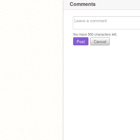
Comments
You have
500
characters left.
Post
Cancel