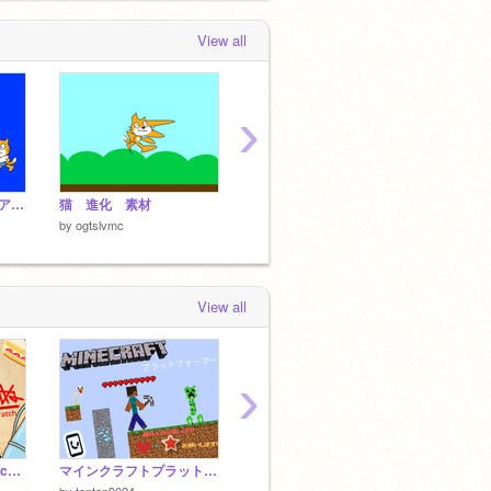
View all
›
【企画】みんなでお茶アイコン ogtslvmc版！
猫 進化 素材
みんなでバンワドを倒そう！ 合作4
逆翻訳
by
ogtslvmc
by
ogtslvmc
by
ogts
View all
›
食べないと死ぬ×Scratch v1.3
マインクラフトプラットフォーマー オーバーワールド
Minecraftプラットフォーマー ネザー編
プラッ
by
tantan9024
by
tantan9024
by
sosu