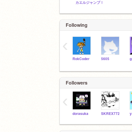
カエルジャンプ！
Following
‹
RokCoder
5605
g
Followers
‹
dorasuka
SKREX772
y