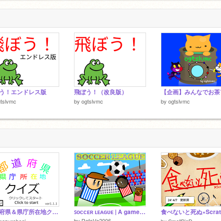
う！エンドレス版
飛ぼう！（改良版）
tslvmc
by
ogtslvmc
by
ogtslvmc
都道府県＆県庁所在地クイズ( ひらがな対応、タブレット対応）
ꜱᴏᴄᴄᴇʀ ʟᴇᴀɢᴜᴇ | A game | BETA | By @RafaVc2006 | #games #all
by
RafaVc2006
mazurahagi
by
SmallBigD