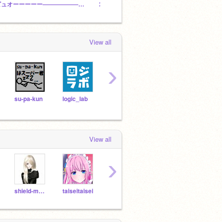
ビュオーーーーー――――――ン（もっとみんな見てくれ！）
2ブロックで傾向1位計画 / 2b1p
08311
View all
›
su-pa-kun
logic_lab
DarkLava
ichig
View all
›
shield-medic
taiseitaisei
TPTPGAKKI
tshscra
poyo