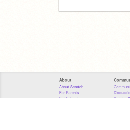
About
Commun
About Scratch
Communit
For Parents
Discussi
For Educators
Scratch W
For Developers
Statistics
Our Team
Donors
Jobs
Donate