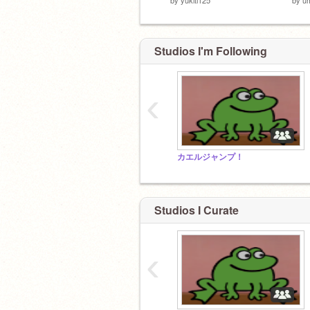
Studios I'm Following
‹
カエルジャンプ！
Studios I Curate
‹