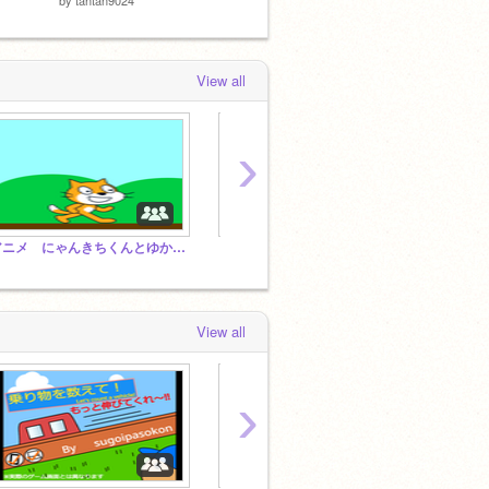
View all
›
アニメ にゃんきちくんとゆかいな仲間たち
【New Project】コロナウイルスに気を付けよう。
View all
›