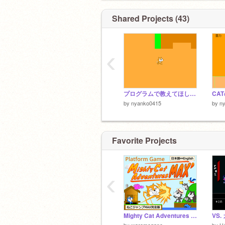
Shared Projects (43)
‹
プログラムで教えてほしいこと remix
CA
by
nyanko0415
by
n
Favorite Projects
‹
Mighty Cat Adventures MAX' 完全版ねこジャンプMAX
by
waremegane
by
H