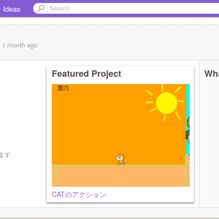
Ideas
, 1 month
ago
Featured Project
Wha
ます
CATのアクション