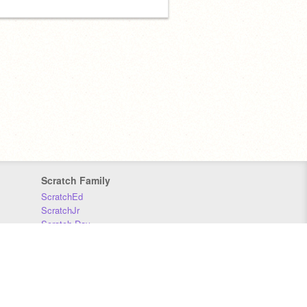
Scratch Family
ScratchEd
ScratchJr
Scratch Day
Scratch Conference
Scratch Foundation