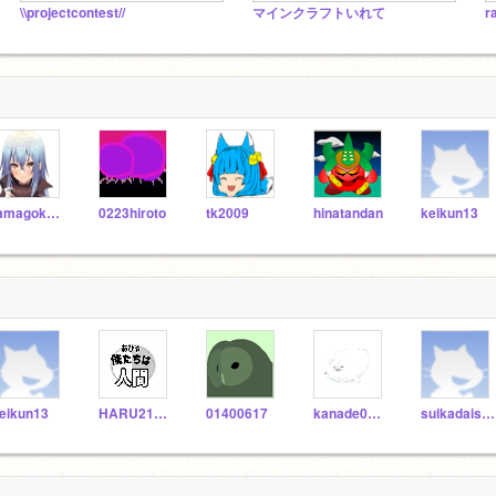
\\projectcontest//
マインクラフトいれて
r
tamagokakegohan0
0223hiroto
tk2009
hinatandan
keikun13
eikun13
HARU211209scratch
01400617
kanade0402
suikadaisuki