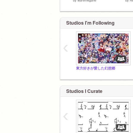
Studios I'm Following
‹
東方好きが愛した幻想郷
Studios I Curate
https://scratch.mit.edu/studios/304163
見て必ず
‹