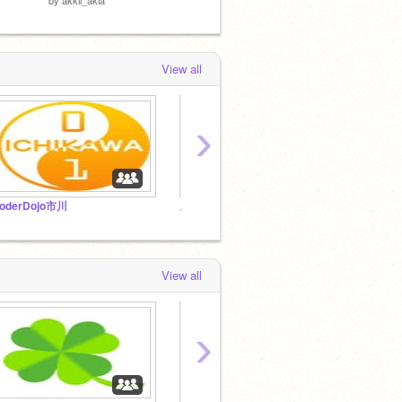
by
chac
View all
›
oderDojo市川
スクラッチマイクラ委員会！
View all
›