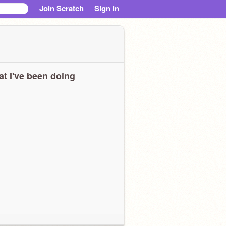
Join Scratch
Sign in
t I've been doing