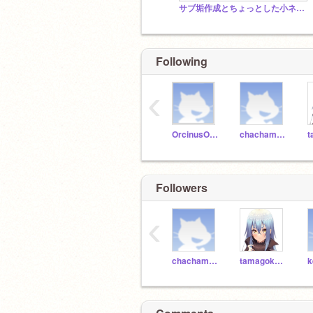
サブ垢作成とちょっとした小ネタゲーム作成のお知らせ
Following
‹
OrcinusOrca3119
chachamaru1
Followers
‹
chachamaru1
tamagokakegohan0
k