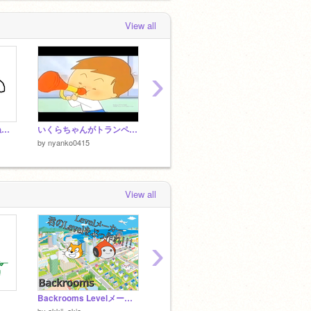
View all
›
友達の描いたネコ(まねた） 猫の日記念
いくらちゃんがトランペットでアズリエル戦を吹くようです
いくらちゃんがトランペットでアズゴア戦を吹くようです remix
by
nyanko0415
by
nyanko0415
by
nyan
View all
›
Backrooms Levelメーカー解説
battle of the sky | demo
by
_mumei
by
akkii_akia