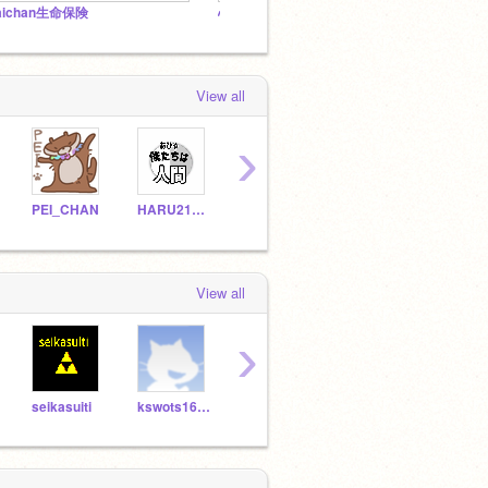
aichan生命保険
心を無にしてなんでも入れろー!連続投稿五個まで Put in a lot of proje！
View all
›
PEI_CHAN
HARU211209scratch
01400617
keichandesu
6cha
View all
›
seikasuiti
kswots16106
SYAMUhisa
omikuzi