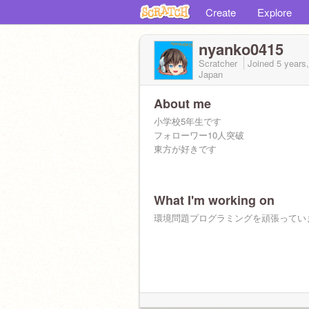
Create
Explore
nyanko0415
Scratcher
Joined
5 years
Japan
About me
小学校5年生です
フォローワー10人突破
東方が好きです
What I'm working on
環境問題プログラミングを頑張ってい