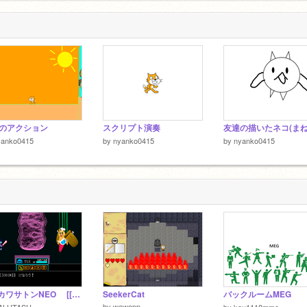
Tのアクション
スクリプト演奏
yanko0415
by
nyanko0415
by
nyanko0415
VS. カワサトンNEO [[deltarune]] ver.1.1
SeekerCat
バックルームMEG
by
wawopp
ALUTASU
by
kou1118mmo