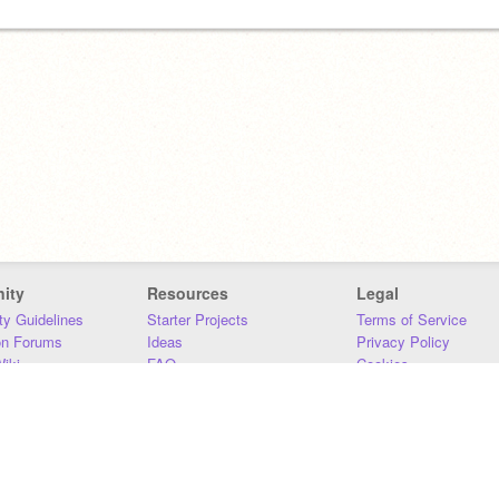
ity
Resources
Legal
y Guidelines
Starter Projects
Terms of Service
on Forums
Ideas
Privacy Policy
iki
FAQ
Cookies
Download
DMCA
Contact Us
DSA Requirements
MIT Accessibility