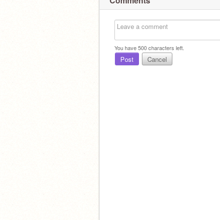
Comments
You have
500
characters left.
Post
Cancel