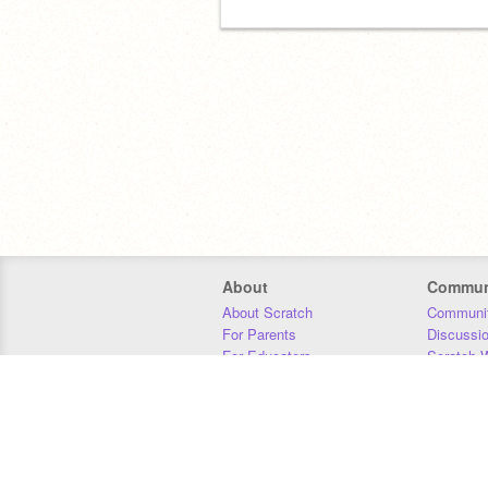
About
Commun
About Scratch
Communit
For Parents
Discussi
For Educators
Scratch W
For Developers
Statistics
Our Team
Donors
Jobs
Donate