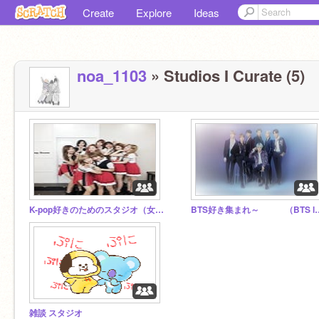
Create
Explore
Ideas
noa_1103
» Studios I Curate (5)
K-pop好きのためのスタジオ（女の子限定）
BTS好き集まれ～ （BTS lov
雑談 スタジオ