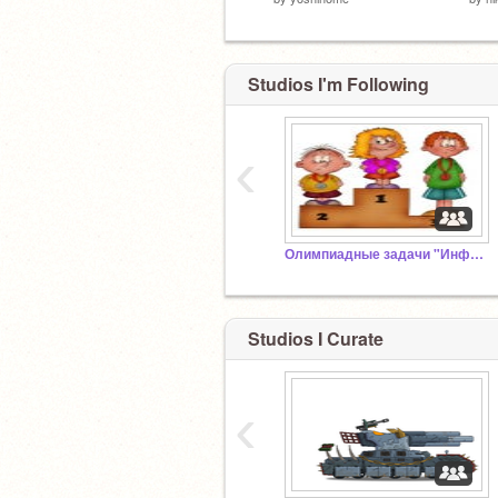
Studios I'm Following
‹
Олимпиадные задачи "Информаша" 5-6 класс
Studios I Curate
‹