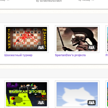
by
Scratcheurscratch
Шахматный турнир
SpartanDav's projects
Р