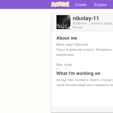
Create
Explore
nikolay-11
Scratcher
Joined
6 years
Russia
About me
Меня зовут Николай.
Учусь в девятом классе. Увлекаюсь
шахматами.
Мне 14лет.
Второй спортивный разряд по шахма
What I'm working on
не над чем, пытаюсь понять откуда 
такой беспонтовый ник и шахматы н