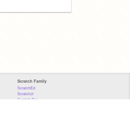
Scratch Family
ScratchEd
ScratchJr
Scratch Day
Scratch Conference
Scratch Foundation