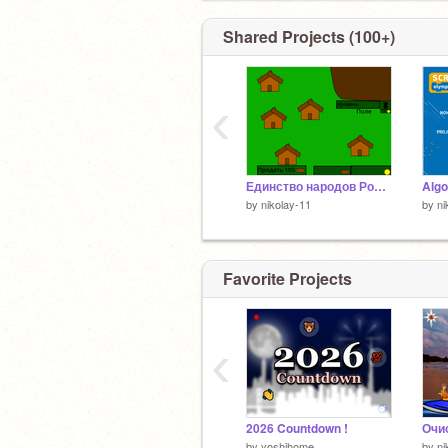
Shared Projects (100+)
‹
Единство народов России
by
nikolay-11
by
ni
Favorite Projects
‹
2026 Countdown !
by
yoshihome
by
ni