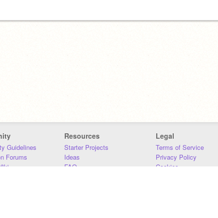
ity
Resources
Legal
y Guidelines
Starter Projects
Terms of Service
on Forums
Ideas
Privacy Policy
iki
FAQ
Cookies
Download
DMCA
Contact Us
DSA Requirements
MIT Accessibility