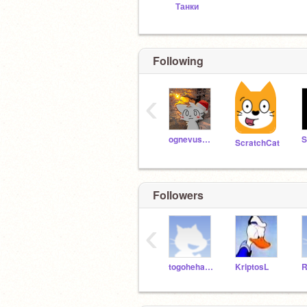
Танки
Following
‹
ognevushka
S
ScratchCat
Followers
‹
togohehachiro
KriptosL
R