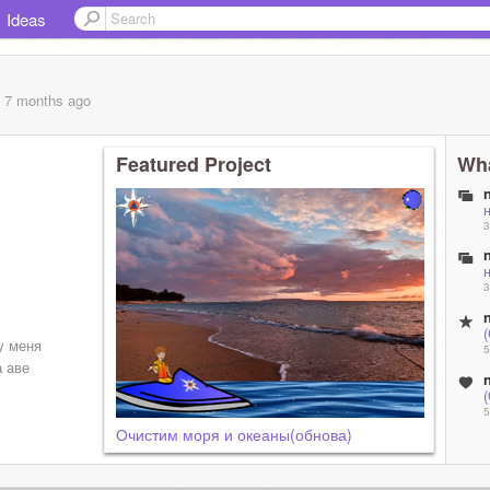
Ideas
, 7 months
ago
Featured Project
Wha
3
3
там.
у меня
5
а аве
5
Очистим моря и океаны(обнова)
7