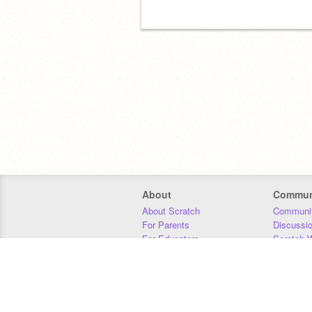
About
Commun
About Scratch
Communit
For Parents
Discussi
For Educators
Scratch W
For Developers
Statistics
Our Team
Donors
Jobs
Donate