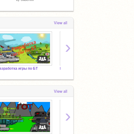
View all
›
азработка игры по БТ
Великая Эпопея
View all
›