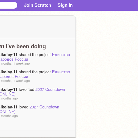
Join Scratch
Sign in
t I've been doing
nikolay-11
shared the project
Единство
народов России
 months, 1 week ago
nikolay-11
shared the project
Единство
народов России
 months, 1 week ago
nikolay-11
favorited
2027 Countdown
(ONLINE)
 months ago
nikolay-11
loved
2027 Countdown
(ONLINE)
 months ago
nikolay-11
favorited
Очистим моря и
океаны(обнова)
 months ago