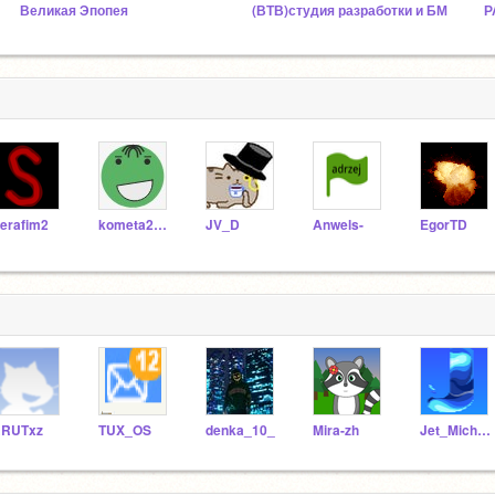
Великая Эпопея
(ВТВ)студия разработки и БМ
Р
erafim2
kometa2007
JV_D
Anwels-
EgorTD
RUTxz
TUX_OS
denka_10_
Mira-zh
Jet_Michael