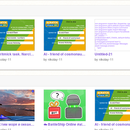
7
Algoritmick task. Narcictissik numbers Kravez Nickolay
AI - friend of cosmonaut Kravez Nickolay
Untitled-21
kolay-11
by
nikolay-11
by
nikolay-11
Очистим моря и океаны(обнова)
☁️ BattleShip Online #all #games #online #multiplayer #battle #ship #trending
kolay-11
by
nikolay-11