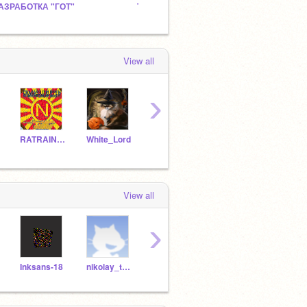
АЗРАБОТКА "ГОТ"
The Zheka Cafe :)
remix
View all
›
RATRAINBOW
White_Lord
Rudik9
Stulndgo
View all
›
Inksans-18
nikolay_tests
EgorTD
superscrathvlad
Seva