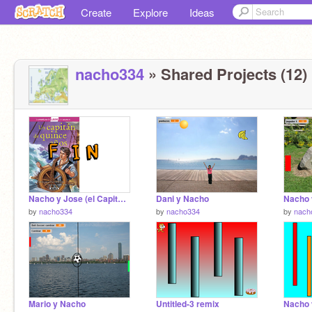
Create
Explore
Ideas
nacho334
» Shared Projects (12)
Nacho y Jose (el Capitán de 15 años)
Dani y Nacho
Nacho 
by
nacho334
by
nacho334
by
nach
Mario y Nacho
Untitled-3 remix
Nacho 