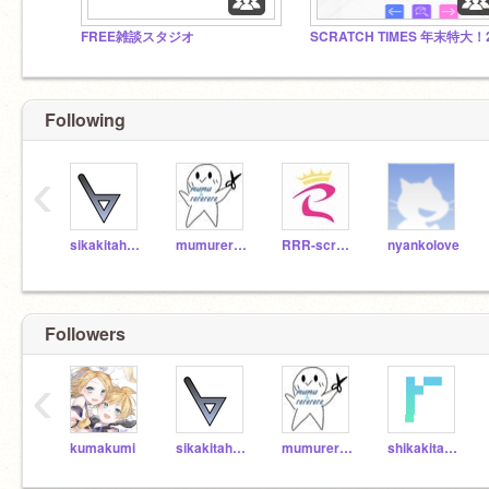
FREE雑談スタジオ
Following
‹
sikakitaharuki2
mumurererere
RRR-scratch
nyankolove
Followers
‹
kumakumi
sikakitaharuki2
mumurererere
shikakitaharuki