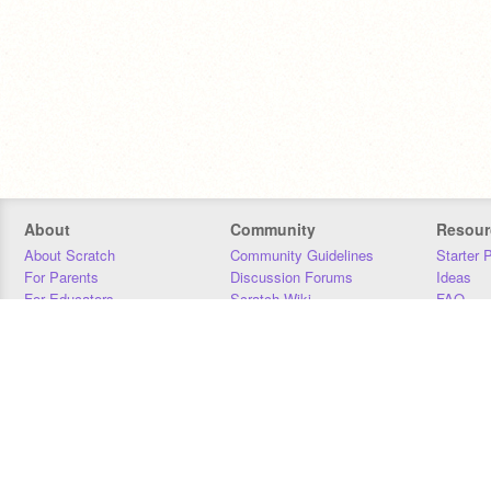
About
Community
Resour
About Scratch
Community Guidelines
Starter 
For Parents
Discussion Forums
Ideas
For Educators
Scratch Wiki
FAQ
For Developers
Statistics
Downloa
Our Team
Contact
Donors
Jobs
Donate