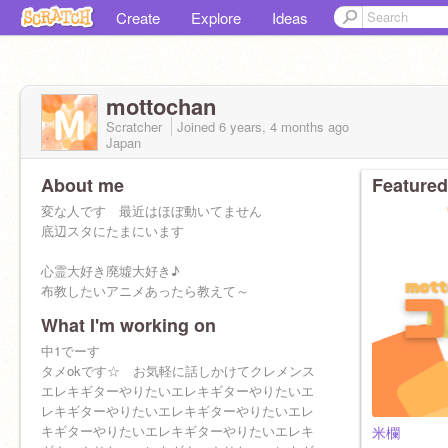
Create
Explore
Ideas
mottochan
Scratcher
Joined
6 years, 4 months
ago
Japan
About me
Featured
変な人です 最近はほぼ動いてません
底辺スタにたまにいます
心霊大好き廃墟大好き♪
布教したいアニメあったら教えて～
What I'm working on
中1でーす
タメokです☆ お気軽に話しかけてクレメンス
エレキギターやりたいエレキギターやりたいエ
レキギターやりたいエレキギターやりたいエレ
キギターやりたいエレキギターやりたいエレキ
米欄