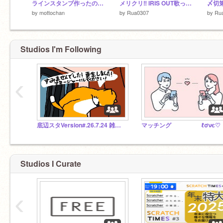
ラインスタンプ作ったので見てくださいお願いしますお願いします
メリクリ‼︎ IRIS OUT歌ってみた
by
mottochan
by
Rua0307
by
Ru
Studios I'm Following
‹
底辺スタVersion#.26.7.24 雑談ァァｧﾝ☆
マッチング ℓσνє♡
Studios I Curate
‹