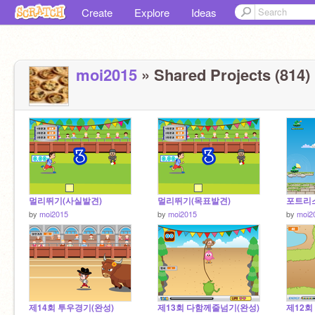
Create
Explore
Ideas
moi2015
» Shared Projects (814)
멀리뛰기(사실발견)
멀리뛰기(목표발견)
포트리스
by
moi2015
by
moi2015
by
moi2
제14회 투우경기(완성)
제13회 다함께줄넘기(완성)
제12회