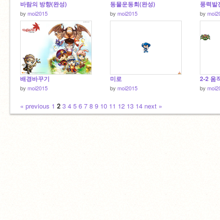
바람의 방향(완성)
동물운동회(완성)
풍력발전
by
moi2015
by
moi2015
by
moi2
배경바꾸기
미로
2-2 
by
moi2015
by
moi2015
by
moi2
« previous
1
2
3
4
5
6
7
8
9
10
11
12
13
14
next »