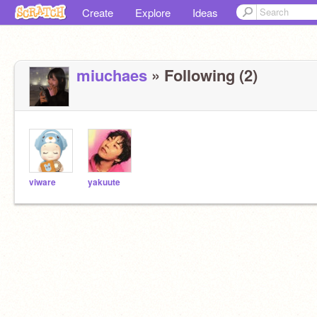
Create
Explore
Ideas
miuchaes
» Following (2)
viware
yakuute