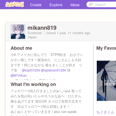
Create
Explore
Ideas
mikann819
Scratcher
Joined
1 year, 11 months
ago
Japan
About me
My Favor
小6 アメリカに住んでて STPR好き おさでい
がさい推しです！髪染めた にじさんじも大好
きです！特にかなかな 曲をきくことが好き リ
ア友
@stpr01234
@splatoon01234
姉
@87mikan
耳が10歳ぐらい若返ります→
What I'm working on
フォロワー100人行きました♪(๑ᴖ◡ᴖ๑)♪ 歌って
みたを気が向いたらやろうかなあ〜 ひたすら
曲をあげてます 宣伝OK タメ口で全然大丈夫で
す 次はフォロワー150人目指します！
ぬくぬくとやっていきます l also can speak
ちぐさくん