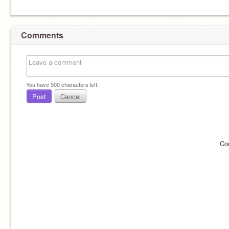
Comments
You have
500
characters left.
Post
Cancel
Co