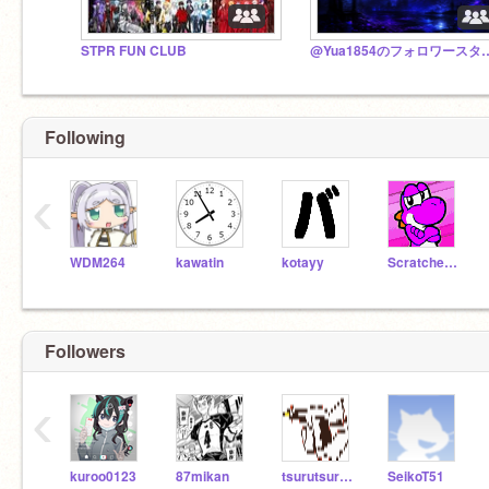
STPR FUN CLUB
@Yua1854のフ
Following
‹
WDM264
kawatin
kotayy
Scratcher5410
Followers
‹
kuroo0123
87mikan
tsurutsuru611
SeikoT51