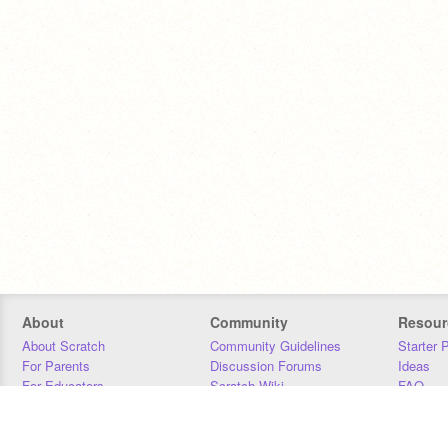
About
Community
Resour
About Scratch
Community Guidelines
Starter 
For Parents
Discussion Forums
Ideas
For Educators
Scratch Wiki
FAQ
For Developers
Statistics
Downloa
Our Team
Contact
Donors