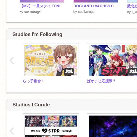
【MV】一旦ステイ TONIGHT / 不破湊
DOGLAND / VACHSS Cover
敗北
by
susikurage
by
susikurage
by
I_l
Studios I'm Following
‹
らっ子集合！
ばかまじ応援隊!!
Studios I Curate
‹