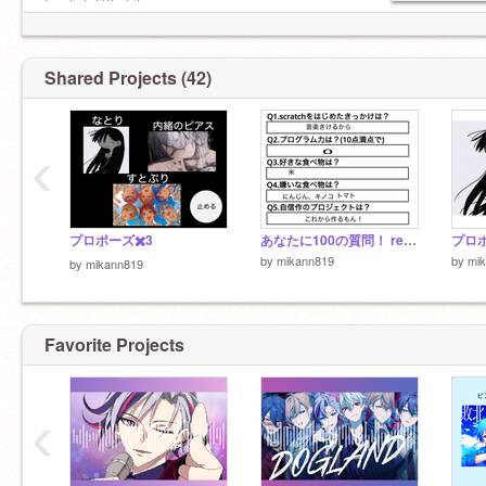
English little bit
Shared Projects (42)
‹
プロポーズ✖️3
あなたに100の質問！ remix
プロ
by
mikann819
by
mi
by
mikann819
Favorite Projects
‹