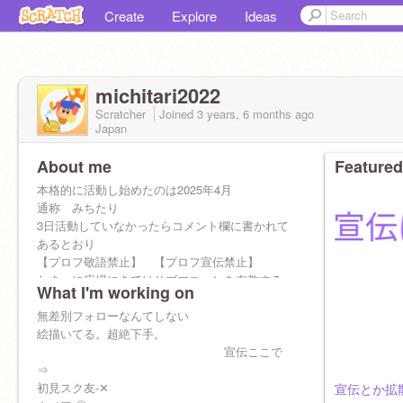
Create
Explore
Ideas
michitari2022
Scratcher
Joined
3 years, 6 months
ago
Japan
About me
Featured
本格的に活動し始めたのは2025年4月
通称 みちたり
3日活動していなかったらコメント欄に書かれて
あるとおり
【プロフ敬語禁止】 【プロフ宣伝禁止】
たまーに広場にきてはサブマコーンを布教する
What I'm working on
人
みんなもサブマコーンをしよう。
無差別フォローなんてしない
50%フォロバ
絵描いてる。超絶下手。
100✔
宣伝ここで
200✔
⇒
300✔
初見スク友-✕
宣伝とか拡