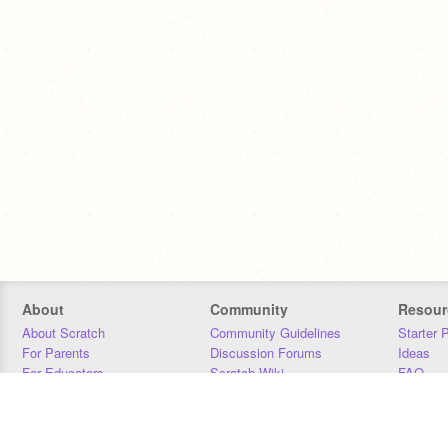
About
Community
Resour
About Scratch
Community Guidelines
Starter 
For Parents
Discussion Forums
Ideas
For Educators
Scratch Wiki
FAQ
For Developers
Statistics
Downloa
Our Team
Contact
Donors