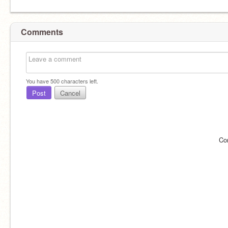
Comments
You have
500
characters left.
Post
Cancel
Co