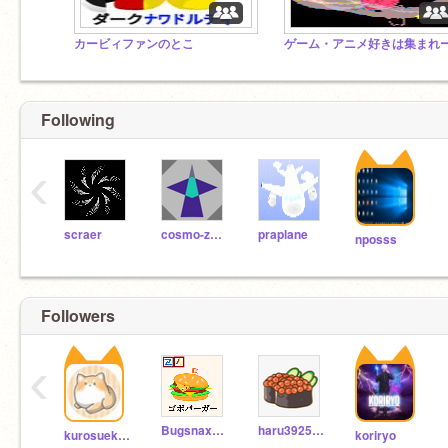
カービィファンのとこ
Following
‹
scraer
cosmo-zero
praplane
nposss
Followers
‹
BugsnaxLOVE
haru392525
kurosuekusu2
koriryo