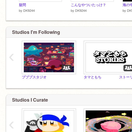
疑問
こんなやついたっけ？
海の
by
DK9244
by
DK9244
by
DK
Studios I'm Following
‹
プププスタジオ
Studios I Curate
‹