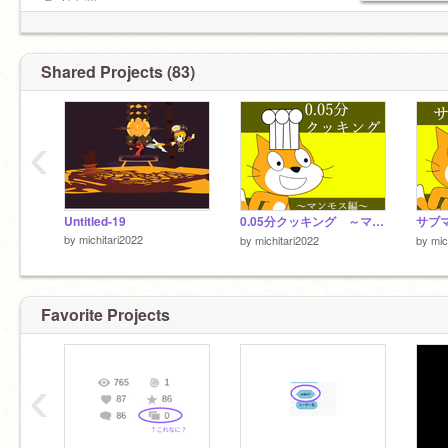
400✔
タメ口-◎
500✔
敬語-✕✕✕
600✔
スタ招待-◯
700✔
無差別フォロー、無差別招待-△
Shared Projects (83)
800✔
900
1000
‹
Untitled-19
0.05分クッキング ～マンモス編～
by
michitari2022
by
michitari2022
by
mic
Favorite Projects
‹