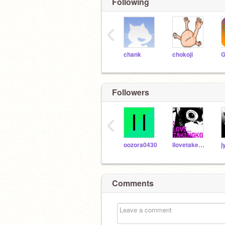
Following
‹
chank
chokoji
Followers
‹
oozora0430
ilovetakenoko
Comments