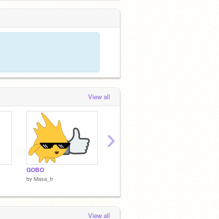
View all
›
GOBO
Windows xp Errorワールドw ※音量注意
by
Masa_tr
by
Masa_tr
by
Masa
View all