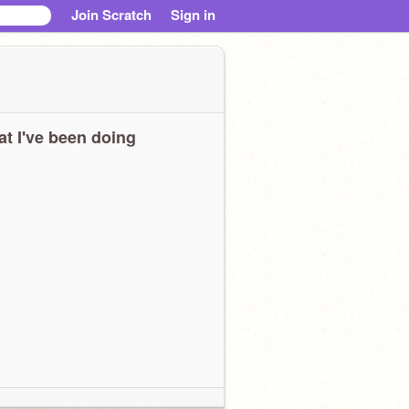
Join Scratch
Sign in
t I've been doing