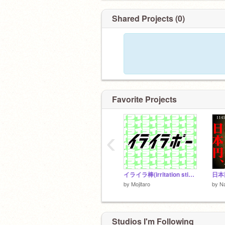
Shared Projects (0)
Favorite Projects
‹
イライラ棒(irritation stick)
日本
by
Mojitaro
by
N
Studios I'm Following