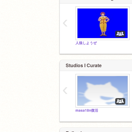
‹
人狼しようぜ
Studios I Curate
‹
masa18n復活