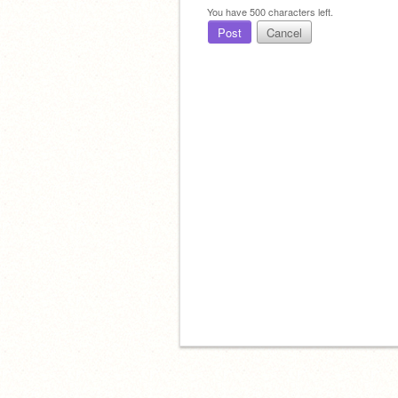
You have
500
characters left.
Post
Cancel