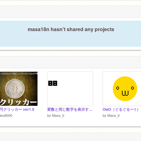
masa18n hasn't shared any projects
円クリッカー ver1.0
変数と同じ数字を表示するGNキルゴかなNAの数字
OwO（ぐるぐるー↑）
aka9000
by
Masa_tr
by
Masa_tr