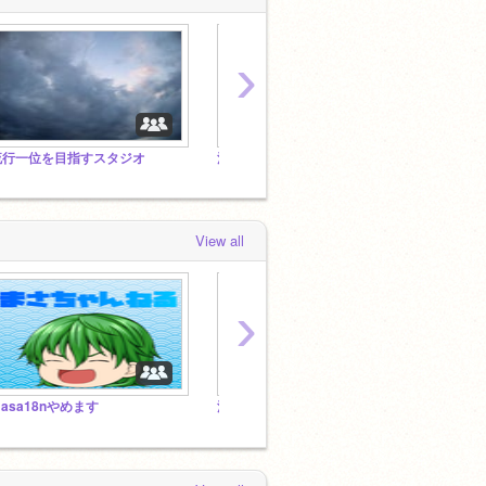
›
流行一位を目指すスタジオ
活動を休止します
誰か来
View all
›
asa18nやめます
流行一位を目指すスタジオ
アシカ