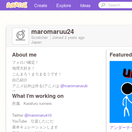
Create
Explore
Ideas
maromaruu24
Scratcher
Joined
2 years
ago
Japan
About me
Featured
フォロバ確定！
地理大好き！
こんまろ！まろまるうです！
自己紹介
アニメ以外は作る(アニメは
@maromarusub
で。)
What I'm working on
男
誕生日2/18
所属 Karafuru runners
マリカが好き（元世界11位）
好きな食べ物は、
Twitter
@maromaru410
納豆、梅、紅生姜、
YouTube 引退したにだ
挽き割り納豆は
基本キュレーションします
アンダーテ