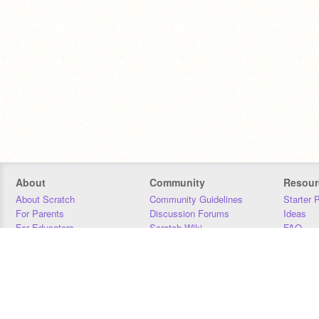
About
Community
Resour
About Scratch
Community Guidelines
Starter 
For Parents
Discussion Forums
Ideas
For Educators
Scratch Wiki
FAQ
For Developers
Statistics
Downloa
Our Team
Contact
Donors
Jobs
Donate