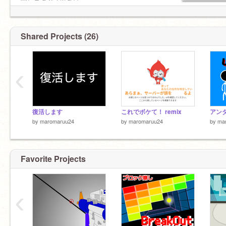
❤️
宣伝スタジオ以外は。
スプラは、XP1930（エンジョイ）
推しtuber
リア友が結構いて楽しいze☆
獄てぃさん
五本木さん
Shared Projects (26)
‹
復活します
これでボケて！ remix
アン
by
maromaruu24
by
maromaruu24
by
ma
Favorite Projects
‹