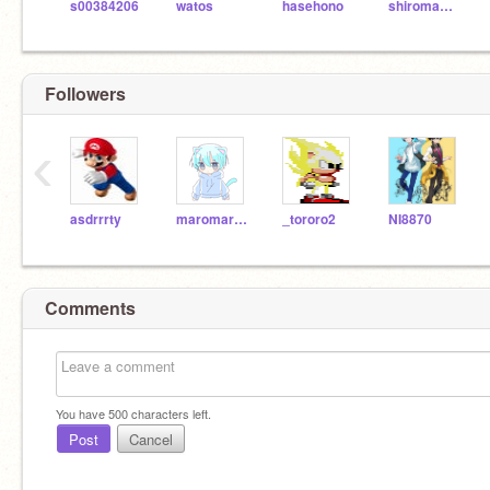
s00384206
watos
hasehono
shiromamechan
Followers
‹
asdrrrty
maromarusub
_tororo2
NI8870
Comments
You have
500
characters left.
Post
Cancel