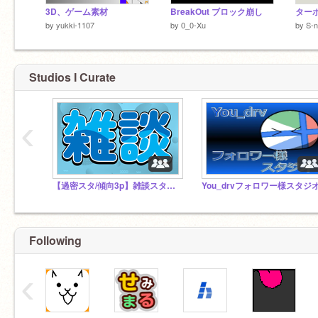
3D、ゲーム素材
BreakOut ブロック崩し
by
yukki-1107
by
0_0-Xu
by
S-
Studios I Curate
‹
【過密スタ/傾向3p】雑談スタジオ
Following
‹