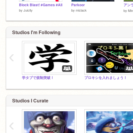
Block Blast! #Games #All
Parkoor
by
Juicity
by
miclack
by
Min
Studios I'm Following
‹
学タブで規制突破！
プロキシを入れましょう！
Studios I Curate
‹