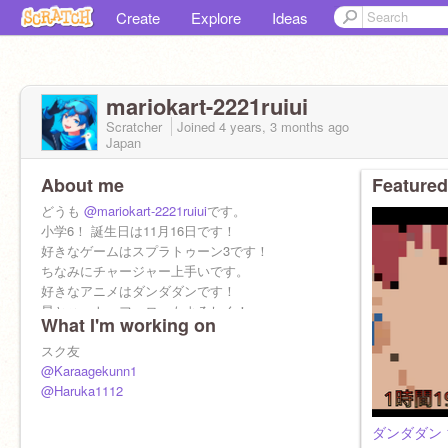
Create
Explore
Ideas
mariokart-2221ruiui
Scratcher
Joined
4 years, 3 months
ago
Japan
About me
Featured
どうも
@mariokart-2221ruiui
です。
小学6！ 誕生日は11月16日です！
好きなゲームはスプラトゥーン3です！
ちなみにチャージャー上手いです。
好きなアニメはダンダダンです！
星とハート、フォローもよろしく！
What I'm working on
ヤスゴヤ大好きです！
スク友
@Karaagekunn1
@Haruka1112