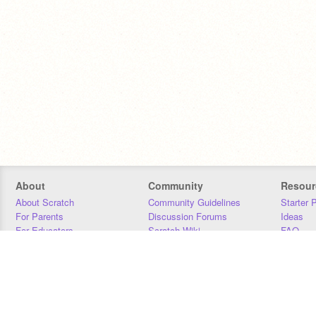
About
Community
Resour
About Scratch
Community Guidelines
Starter 
For Parents
Discussion Forums
Ideas
For Educators
Scratch Wiki
FAQ
For Developers
Statistics
Downloa
Our Team
Contact
Donors
Jobs
Donate