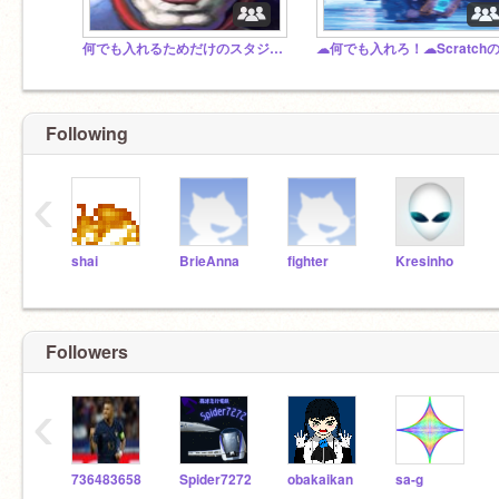
何でも入れるためだけのスタジオ/Anything/任何事/뭐든지
Following
‹
shai
BrieAnna
fighter
Kresinho
Followers
‹
736483658
Spider7272
obakaikan
sa-g