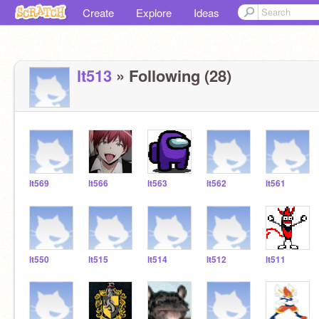
Create
Explore
Ideas
lt513
» Following (28)
lt569
lt566
lt563
lt562
lt561
lt550
lt515
lt514
lt512
lt511