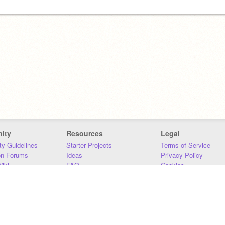
ity
Resources
Legal
y Guidelines
Starter Projects
Terms of Service
on Forums
Ideas
Privacy Policy
iki
FAQ
Cookies
Download
DMCA
Contact Us
DSA Requirements
MIT Accessibility