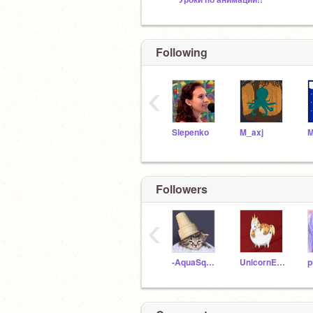
Following
‹
Slepenko
M_axj
Followers
‹
-AquaSquishii-
UnicornEatPizza