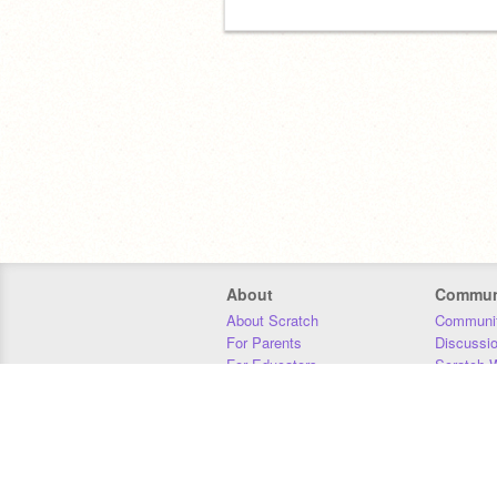
About
Commun
About Scratch
Communit
For Parents
Discussi
For Educators
Scratch W
For Developers
Statistics
Our Team
Donors
Jobs
Donate