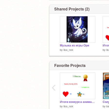
Shared Projects (2)
Музыка из игры Ори
by
lisa_nsk
by
li
Favorite Projects
‹
Итоги конкурса анимации 2020
Cozy
by
lisa_nsk
by
ba