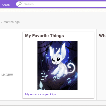
Ideas
, 7 months
ago
My Favorite Things
Wha
ЧИКОВ!!!
Музыка из игры Ори