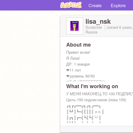
Create
Explore
lisa_nsk
Scratcher
Joined
6 years
Russia
About me
Привет всем!
Я Лиза!
ДР: 1 января
❤11 лет
❤уровень 50/50
❤F4F-НЕЕЕЕЕЕЕТ!!!
What I'm working on
❤Начинающий блогер
❤Люблю лис и сов!
У МЕНЯ НАКОНЕЦ-ТО 100 ПОДПИС
Цель:150 подписчеков (пока 105)
╔┓┏╦━━╦┓╔┓╔━━╗
║┗┛║┗━╣┃║┃║ o o ║
║┏┓║┏━╣┗╣┗╣╰╯║
╚┛┗╩━━╩━╩━╩━━╝