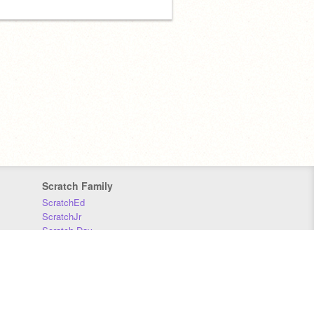
Scratch Family
ScratchEd
ScratchJr
Scratch Day
Scratch Conference
Scratch Foundation