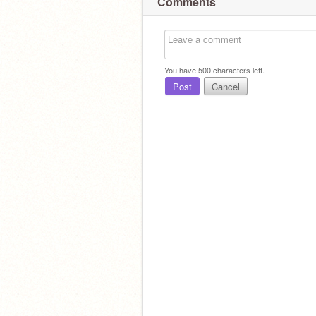
Comments
You have
500
characters left.
Post
Cancel