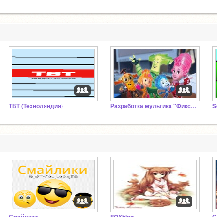
ТВТ (Техноляндия)
Разработка мультика "Фиксики"
S
Смайлики
FOXblog
С