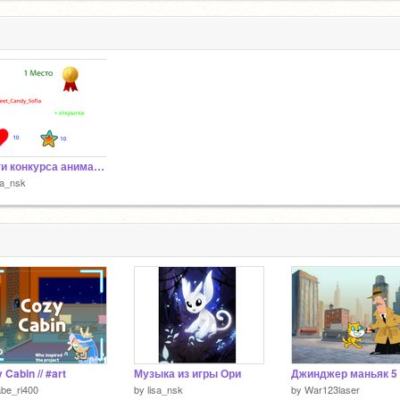
Итоги конкурса анимации 2020
sa_nsk
 Cabin // #art
Музыка из игры Ори
be_ri400
by
lisa_nsk
by
War123laser