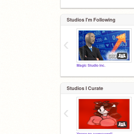
Studios I'm Following
‹
Magic Studio inc.
Studios I Curate
‹
Уроки по анимации!!