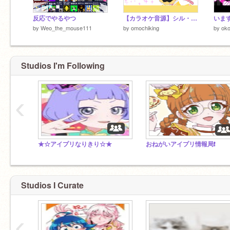
反応でやるやつ
【カラオケ音源】シル・ヴ・プレジデント
います
by
Weo_the_mouse111
by
omochiking
by
ok
Studios I'm Following
‹
★☆アイプリなりきり☆★
おねがいアイプリ情報局❗️
Studios I Curate
‹