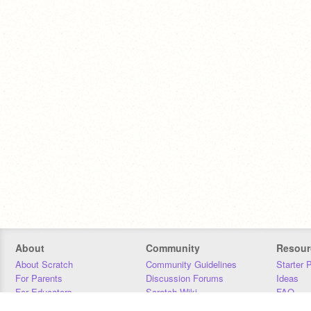
About
Community
Resour
About Scratch
Community Guidelines
Starter 
For Parents
Discussion Forums
Ideas
For Educators
Scratch Wiki
FAQ
For Developers
Statistics
Downloa