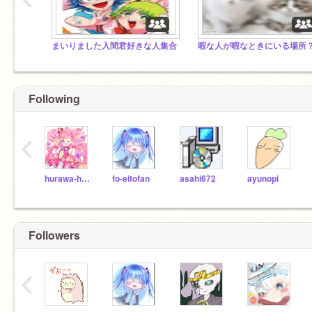
まいりました入間君好きな人集合
暇な人が暇なときにいる場所
Following
‹
hurawa-ha-tohurennzu
fo-eitofan
asahi672
ayunopi
Followers
‹