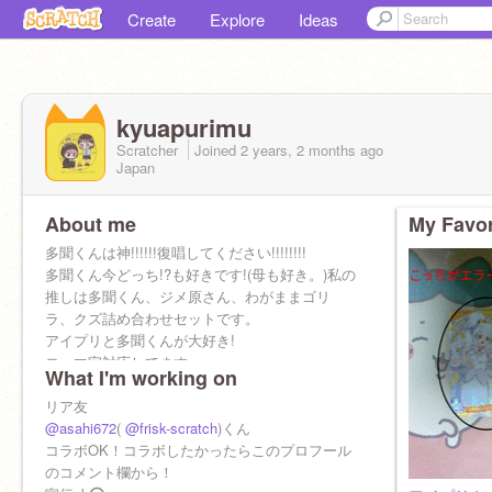
Create
Explore
Ideas
kyuapurimu
Scratcher
Joined
2 years, 2 months
ago
Japan
About me
My Favor
多聞くんは神!!!!!!復唱してください!!!!!!!!
多聞くん今どっち!?も好きです!(母も好き。)私の
推しは多聞くん、ジメ原さん、わがままゴリ
ラ、クズ詰め合わせセットです。
アイプリと多聞くんが大好き!
ローマ字対応してます。
What I'm working on
アカウント作成日 2024年5月28日
リア友
@asahi672
(
@frisk-scratch
)くん
コラボOK！コラボしたかったらこのプロフール
のコメント欄から！