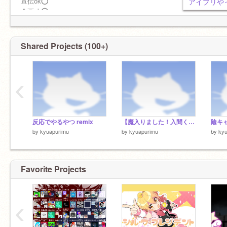
宣伝ok⭕
アイプリや
企画ok⭕
あだ名 「プリム」「プリン」でいいよ！
多聞教作りました。
すばるくん推しでもあるのですばる教作りまし
Shared Projects (100+)
たw
‹
銭ゲバ爺の弟子になりたい
反応でやるやつ remix
【魔入りました！入間くん】推しカード♬ remix
陰キャ
by
kyuapurimu
by
kyuapurimu
by
ky
Favorite Projects
‹