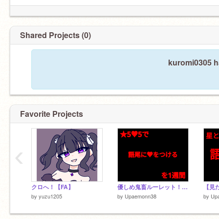
Shared Projects (0)
kuromi0305 ha
Favorite Projects
‹
クロへ！【FA】
優しめ鬼畜ルーレット！！！！！！！！！！！！！！！！！！！！！！！！！！！！！ remix
by
yuzu1205
by
Upaemonn38
by
Up