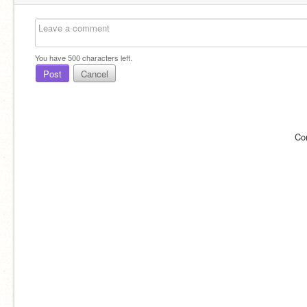
You have
500
characters left.
Post
Cancel
Co