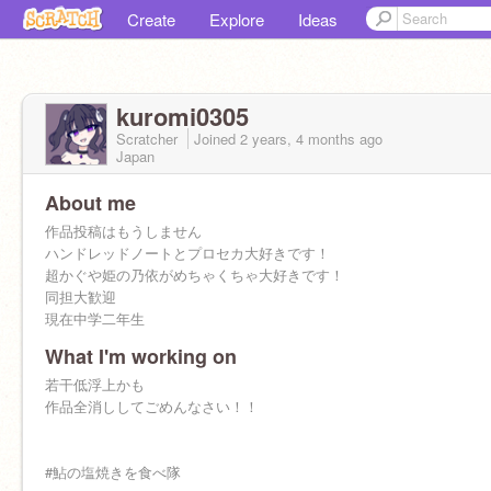
Create
Explore
Ideas
kuromi0305
Scratcher
Joined
2 years, 4 months
ago
Japan
About me
作品投稿はもうしません
ハンドレッドノートとプロセカ大好きです！
超かぐや姫の乃依がめちゃくちゃ大好きです！
同担大歓迎
現在中学二年生
What I'm working on
若干低浮上かも
作品全消ししてごめんなさい！！
#鮎の塩焼きを食べ隊