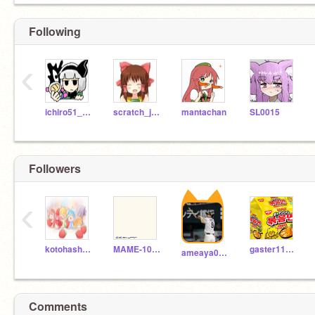
Following
‹
ichiro51_scratch
scratch_japan
mantachan
SL0015
Followers
‹
kotohashuuna
MAME-1010
gaster11223
ameaya0w0
Comments