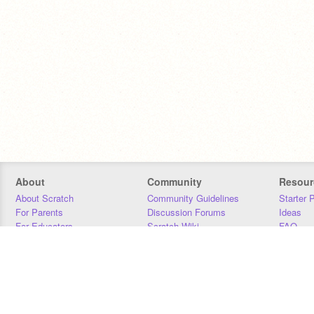
About
Community
Resour
About Scratch
Community Guidelines
Starter 
For Parents
Discussion Forums
Ideas
For Educators
Scratch Wiki
FAQ
For Developers
Statistics
Downloa
Our Team
Contact
Donors
Jobs
Donate