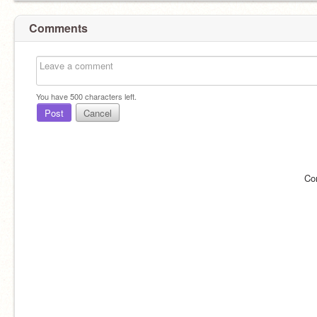
Comments
You have
500
characters left.
Post
Cancel
Co