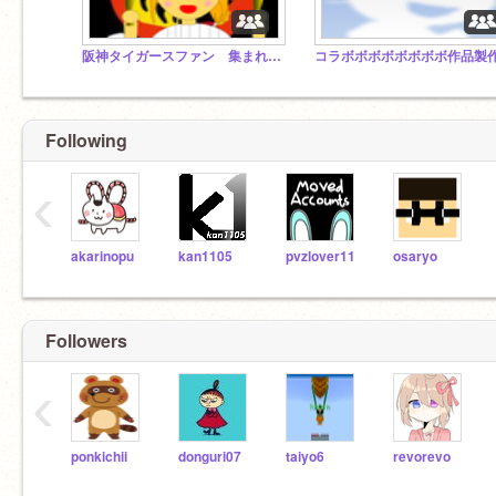
阪神タイガースファン 集まれー！ 超拡散希望
Following
‹
akarinopu
kan1105
pvzlover11
osaryo
Followers
‹
ponkichii
donguri07
taiyo6
revorevo