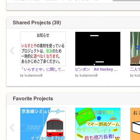
アイコンはフルーツを持ったパンダがモチーフ
になっています！
Shared Projects (39)
‹
「いらすとや」に関してのお知らせ
ピンポン Air hockey 修正版
二人
by
kudamono8
by
kudamono8
by
ku
Favorite Projects
‹