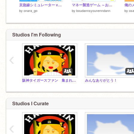
京急線シミュレーター v1.6.2 Keikyu Line Drive Simurator
マネー製造ゲーム ～お金を作って億万長者～
俺のメン
by
onara_go
by
boudannsyounenndann
by
osa
Studios I'm Following
‹
阪神タイガースファン 集まれー！ 超拡散希望
みんなありがとう！
Studios I Curate
‹