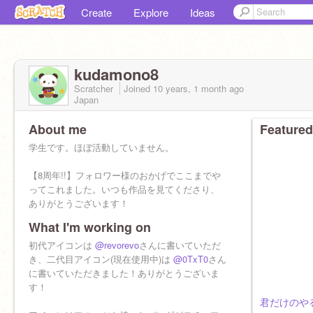
Create
Explore
Ideas
kudamono8
Scratcher
Joined
10 years, 1 month
ago
Japan
About me
Featured
学生です。ほぼ活動していません。
【8周年!!】フォロワー様のおかげでここまでや
ってこれました。いつも作品を見てくださり、
ありがとうございます！
What I'm working on
右上の青いボタンをポチッとしたら僕もあなた
初代アイコンは
@revorevo
さんに書いていただ
の青いボタンをポチッとしますーー！よろしく
き、二代目アイコン(現在使用中)は
@0TxT0
さん
お願いします！
に書いていただきました！ありがとうございま
す！
君だけのや