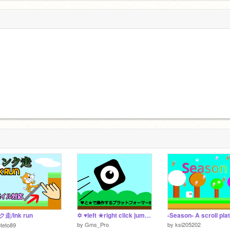
走/Ink run
✡ ♥left ★right click jump platformer ✡
by
Gms_Pro
by
ksi205202
teto89