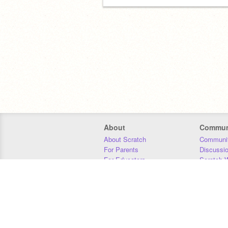
About
Commun
About Scratch
Communit
For Parents
Discussi
For Educators
Scratch W
For Developers
Statistics
Our Team
Donors
Jobs
Donate