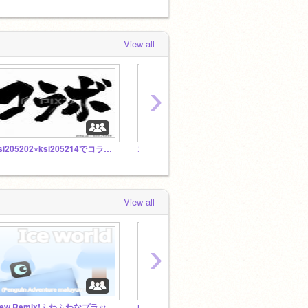
View all
›
ksi205202×ksi205214でコラボ！
エヴァ教
View all
›
New Remix!ふわふわなプラットフォーマー第2弾！「Ice world」
ɴᴇᴡ ɢᴀᴍᴇ!!!「Wɪʟʟ Hᴇʀᴏ」
真実