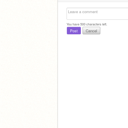
You have
500
characters left.
Post
Cancel