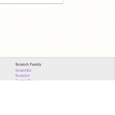
Scratch Family
ScratchEd
ScratchJr
Scratch Day
Scratch Conference
Scratch Foundation