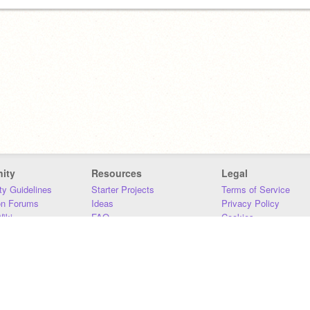
ity
Resources
Legal
y Guidelines
Starter Projects
Terms of Service
on Forums
Ideas
Privacy Policy
iki
FAQ
Cookies
Download
DMCA
Contact Us
DSA Requirements
MIT Accessibility