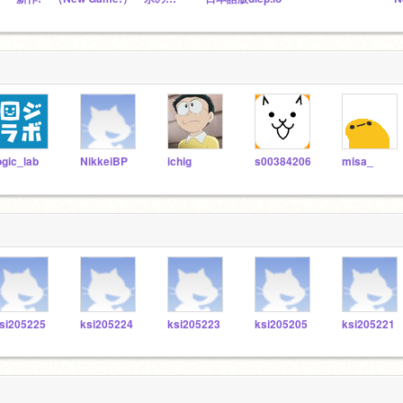
ogic_lab
NikkeiBP
ichig
s00384206
misa_
si205225
ksi205224
ksi205223
ksi205205
ksi205221