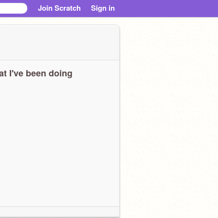
Join Scratch
Sign in
t I've been doing