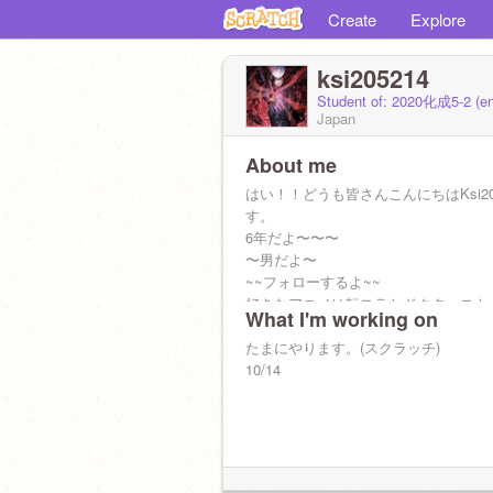
Create
Explore
ksi205214
Student of: 2020化成5-2 (e
Japan
About me
はい！！どうも皆さんこんにちはKsi20
す。
6年だよ〜〜〜
〜男だよ〜
~~フォローするよ~~
好きなアニメは転スラとドクタースト
What I'm working on
呪術廻戦とハイキューとポケモンとワ
リガーだよ
たまにやります。(スクラッチ)
10/14