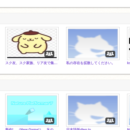
スク友、スク家族、リア友で集まるところ！（ここでもスク友、スク家族になりたい人言ってね）
私の存在を拡散してください。
新作! （New Game!） 氷のplatformer!
日本語版diep.io