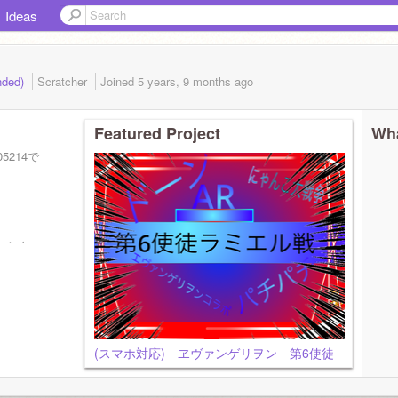
Ideas
nded)
Scratcher
Joined
5 years, 9 months
ago
Featured Project
Wha
5214で
ーンと
ールドト
(スマホ対応) ヱヴァンゲリヲン 第6使徒