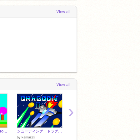
View all
View all
›
-Season- A scroll platformer
シューティング ドラグーン2
ダミー入りプラットフォーマー
by
kamaitati
by
tomo-2009
by
ksi2