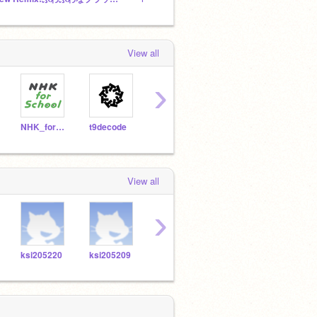
View all
›
NHK_for_School
t9decode
honkou
pandakun
View all
›
ksi205220
ksi205209
ksi205208
ksi205218
ksi2