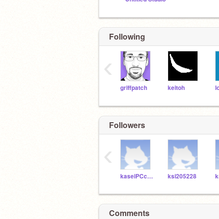
Following
‹
griffpatch
keitoh
l
Followers
‹
kaseiPCclub
ksi205228
k
Comments