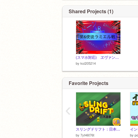
Shared Projects (1)
(スマホ対応) ヱヴァンゲリヲン 第6使徒
by
ksi205214
Favorite Projects
‹
スリングドリフト：日本語版！
インク
by
7yt46t76t
by
po