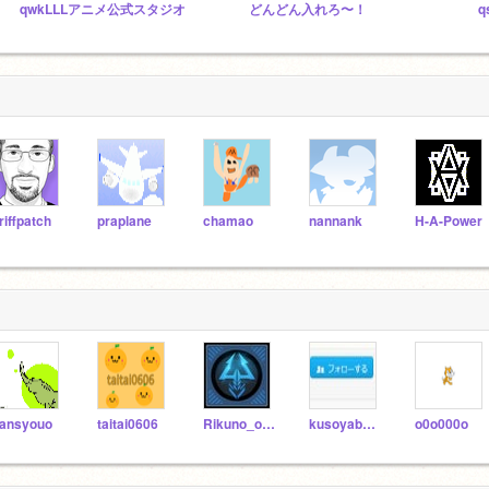
qwkLLLアニメ公式スタジオ
どんどん入れろ〜！
q
riffpatch
praplane
chamao
nannank
H-A-Power
ansyouo
taitai0606
Rikuno_owari
kusoyabe-banana
o0o000o