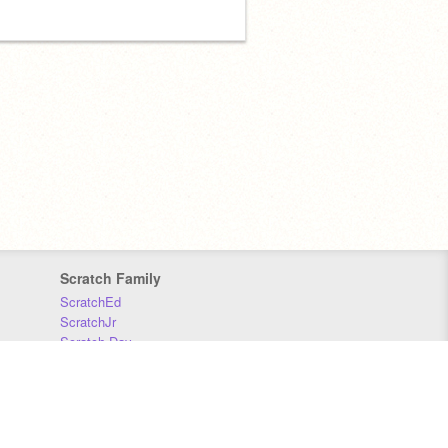
Scratch Family
ScratchEd
ScratchJr
Scratch Day
Scratch Conference
Scratch Foundation