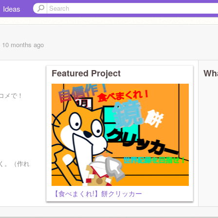
Ideas
, 10 months
ago
Featured Project
Wha
コメで！
も
く。（作れる範囲
【食べまくれ!】餅クリッカー