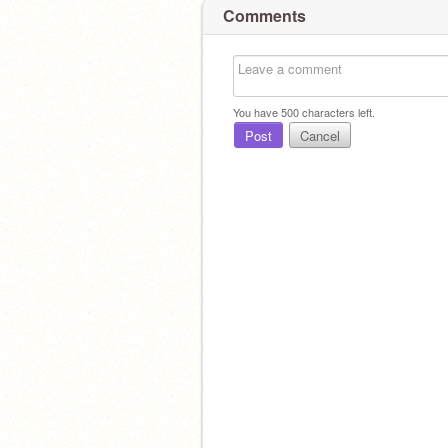
Comments
You have
500
characters left.
Post
Cancel