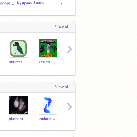
spoqq--_--&ypyxxo Studio
パンクスタイルマリルリ公開 専用スタジオ
オーデ
View all
›
shuntar
kryuta
eitabo
hirokukakeru
Youk
View all
›
pi-nnatu
-sakana--
kytyt7
ahogenokesinn
yoma