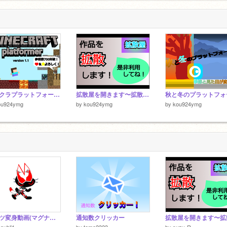
マイクラプラットフォーマーversion1.1
拡散屋を開きます〜拡散手伝い〜 remix
ou924ymg
by
kou924ymg
by
kou924ymg
ギーツ変身動画(マグナムブースト編)
通知数クリッカー
oubli1
by
tomo2323
by
suzu-R