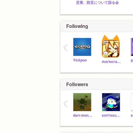
災害、防災について語る会
Following
‹
Yickpoo
g
mariocrafter
Followers
‹
dart-monkey123
smi1esunny
s