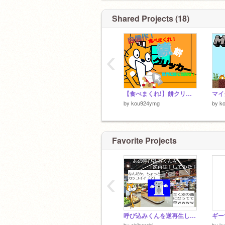
Shared Projects (18)
‹
【食べまくれ!】餅クリッカー
by
kou924ymg
by
k
Favorite Projects
‹
呼び込みくんを逆再生した結果ｗｗｗ
by
shibarabi
by
ky