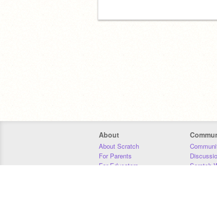
About
Commun
About Scratch
Communit
For Parents
Discussi
For Educators
Scratch W
For Developers
Statistics
Our Team
Donors
Jobs
Donate