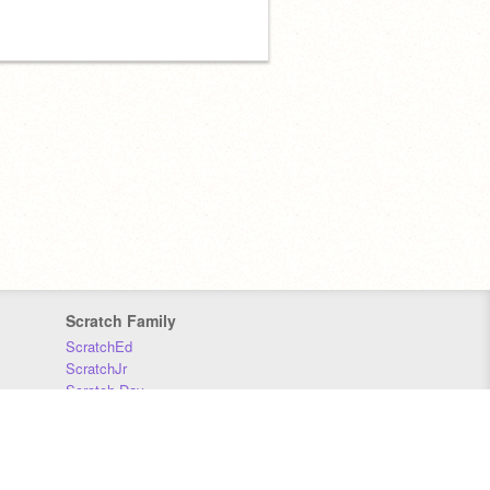
Scratch Family
ScratchEd
ScratchJr
Scratch Day
Scratch Conference
Scratch Foundation