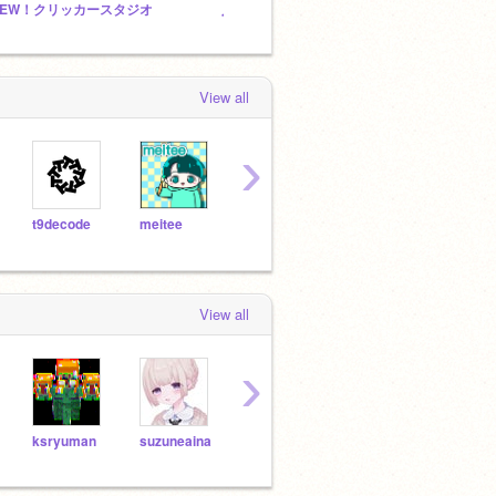
NEW！クリッカースタジオ
入れまくれー
宣伝 
View all
›
t9decode
meitee
mirokarudo
yusuke2006
BamB
View all
›
ksryuman
suzuneaina
you10_yura
kiruto-F
jk04