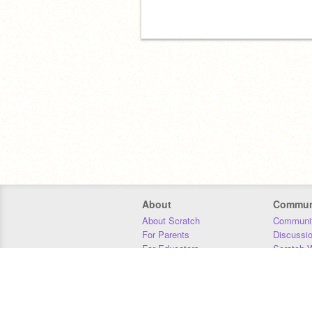
About
Commun
About Scratch
Communit
For Parents
Discussi
For Educators
Scratch W
For Developers
Statistics
Our Team
Donors
Jobs