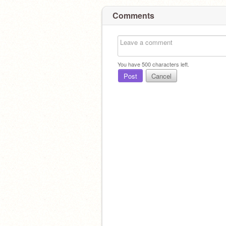
Comments
You have
500
characters left.
Post
Cancel