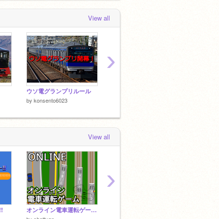
labeblabdblaajbladgblabablabdclabablabhblabgblaceblabedladbblacablabablae
View all
›
ウソ電グランプリルール
321GO! 東武鉄道進化
スペー
by
konsento6023
by
konsento6023
by
kons
View all
›
!
オンライン電車運転ゲーム v2.2.2
Burnin' Rubber #Games #All #All #All #All #All #All #All#Police #Music #Trending #Car
by
HiccupHTTYD3
by
alexa
by
shottyan