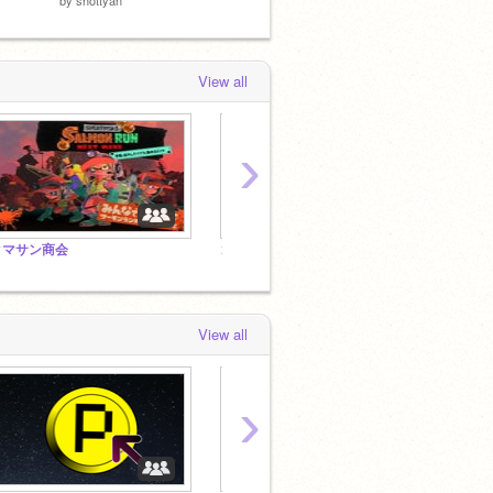
View all
›
クマサン商会
ゴラクバ！大好きスタジオ
View all
›