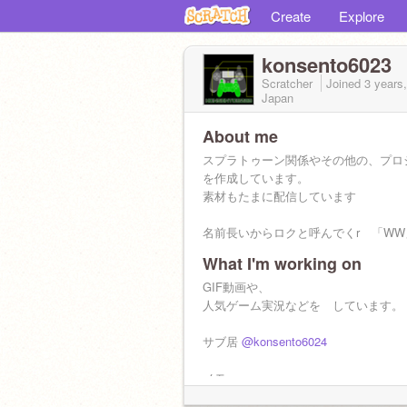
Create
Explore
konsento6023
Scratcher
Joined
3 years
Japan
About me
スプラトゥーン関係やその他の、プロ
を作成しています。
素材もたまに配信しています
名前長いからロクと呼んでくr 「WW
What I'm working on
GIF動画や、
人気ゲーム実況などを しています。
サブ居
@konsento6024
メモ
https://penguinmod.com