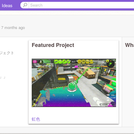
Ideas
, 7 months
ago
Featured Project
Wha
ジェクト
」」
虹色