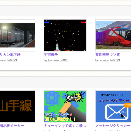
dblabcblaeebladbblabablabeblabiblabdblabeblabablabfblaeeblabdclabablafab
リカン地下鉄
宇宙戦争
某四季島ウソ電
onsento6023
by
konsento6023
by
konsento6023
掲示板メーカー
キューインキで遠くに飛ばせ！ 吸収！発射！
メッセージクリッカー!
rippy
by
daizuma-tatsudora
by
tomoki-tomoki