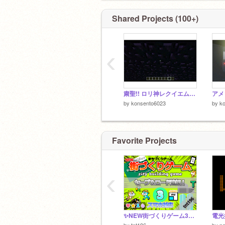
xeaccbkbkaacblaegblaedblabeblaeeblab
Shared Projects (100+)
‹
粛聖!! ロリ神レクイエム☆マイクラ
アメ
by
konsento6023
by
k
Favorite Projects
‹
✨NEW街づくりゲーム3✨スマホ対応 PC対応 v2.37 #all #all
電光
by
tnt196
by
po