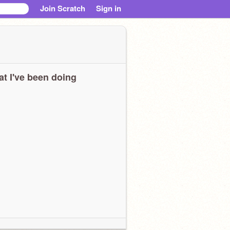
Join Scratch
Sign in
t I've been doing