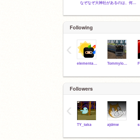
なぞなぞ大神社があるのは、何県何市内？
Following
‹
elementalninjaday
Tommylongeyelashes
Followers
‹
TY_taka
ajdmw
s