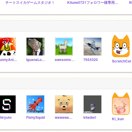
チートスイカゲームスタジオ！
Kitune0721フォロワー様専用スタジオ
FunnyAnimatorJimTV
IguanaLover
awesome-llama
7654320
ScratchCat
hiryuto
FishySquid
wawawawawa17n
kitadori
Ki_kun