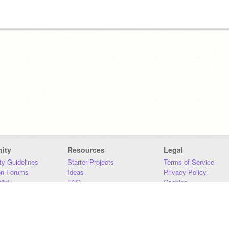
ity
Resources
Legal
y Guidelines
Starter Projects
Terms of Service
on Forums
Ideas
Privacy Policy
iki
FAQ
Cookies
Download
DMCA
Contact Us
DSA Requirements
MIT Accessibility