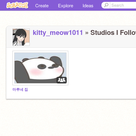
Create
Explore
Ideas
kitty_meow1011
» Studios I Follo
마루네 집