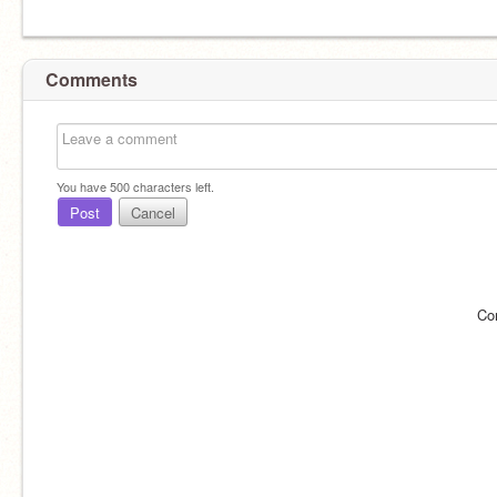
Comments
You have
500
characters left.
Post
Cancel
Co