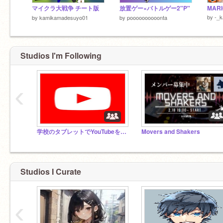
マイクラ大戦争 チート版
放置ゲー×バトルゲー2"P"
MARI
by
-_k
by
kamikamadesuyo01
by
poooooooooonta
Studios I'm Following
‹
学校のタブレットでYouTubeを見る方法
Movers and Shakers
Studios I Curate
‹