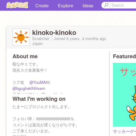
Create
Explore
Ideas
kinoko-kinoko
Scratcher
Joined
6 years, 4 months
ago
Japan
About me
Featured
暇な中１です。
現在スク友募集中！
リア友
@YuuMAttt
@bgughaklhtlrsem
兄弟（リアル）
@sayakinoko
What I'm working on
スク友
@kirizuki
たまーにプロジェクト出します。
2024/2/7 フォロワー300人
2024/5/1 フォロワー320人
フォロバ率・9999999999999999％
コメントは返信が遅くなりがちです。
ご了承くださいませ。
サッカーゲ