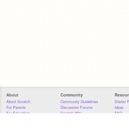
About
Community
Resour
About Scratch
Community Guidelines
Starter 
For Parents
Discussion Forums
Ideas
For Educators
Scratch Wiki
FAQ
For Developers
Statistics
Downloa
Our Team
Contact