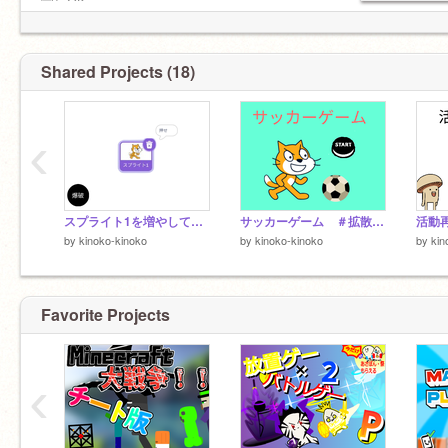
宣伝OK
フォロー大歓迎
♡と☆とフォローを押すとkinoko-kinokoが飛び
跳ねて喜びます。
Shared Projects (18)
‹
ここまで見た人は右上にある紫色のボタンを押
して灰色にしよう！
スプライト1を増やして爆破するストレス発散ゲーム
サッカーゲーム ＃拡散希望
活動
by
kinoko-kinoko
by
kinoko-kinoko
by
kin
Favorite Projects
‹