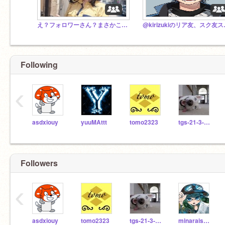
え？フォロワーさん？まさかここにきてなんも入れないとかないよね？
@kiri
Following
‹
asdxiouy
yuuMAttt
tomo2323
tgs-21-3-013
Followers
‹
asdxiouy
tomo2323
tgs-21-3-013
minaraisyake