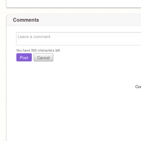
Comments
You have
500
characters left.
Post
Cancel
Co