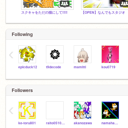
スクキャをただの猫にして!‼‼
【OPEN】なんでもスタジオ
Following
‹
epicduck12
t9decode
mamitti
kou0719
Followers
‹
ke-toru801
raito0510-new
akanozawa
namahamu8536