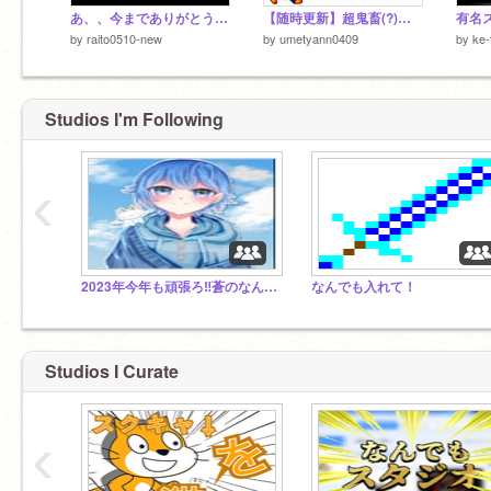
あ、、今までありがとう…
【随時更新】超鬼畜(?)見たら押せボタン remix
by
raito0510-new
by
umetyann0409
by
ke-
Studios I'm Following
‹
2023年今年も頑張ろ‼︎蒼のなんでもスタジオ何が何でも雑談実況⁉︎
なんでも入れて！
Studios I Curate
‹