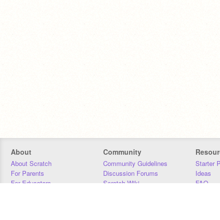
About
Community
Resour
About Scratch
Community Guidelines
Starter 
For Parents
Discussion Forums
Ideas
For Educators
Scratch Wiki
FAQ
For Developers
Statistics
Downloa
Our Team
Contact
Donors