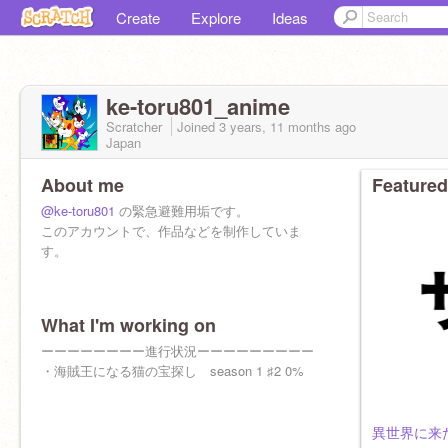
Create
Explore
Ideas
ke-toru801_anime
Scratcher
Joined
3 years, 11 months
ago
Japan
About me
Featured
@ke-toru801
の緊急避難用垢です。
このアカウントで、作品などを制作していま
す。
What I'm working on
ーーーーーーーー進行状況ーーーーーーーーー
・海賊王になる猫の宝探し season 1 ♯2 0%
異世界に来た