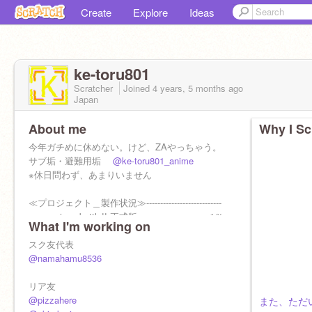
Create
Explore
Ideas
ke-toru801
Scratcher
Joined
4 years, 5 months
ago
Japan
About me
Why I Sc
今年ガチめに休めない。けど、ZAやっちゃう。
サブ垢・避難用垢
@ke-toru801_anime
※休日問わず、あまりいません
≪プロジェクト＿製作状況≫---------------------------
・one-piece battle!! 正式版・・・・・・・・1％
What I'm working on
・【新？？メ】異？,猫ノ？？《Ⅰ》？？り・・・
50％
スク友代表
@namahamu8536
リア友
@pizzahere
また、ただ