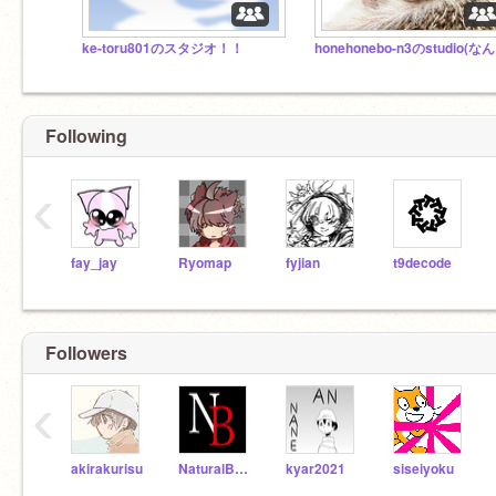
ke-toru801のスタジオ！！
ho
Following
‹
fay_jay
Ryomap
fyjian
t9decode
Followers
‹
akirakurisu
NaturalBeetle
kyar2021
siseiyoku