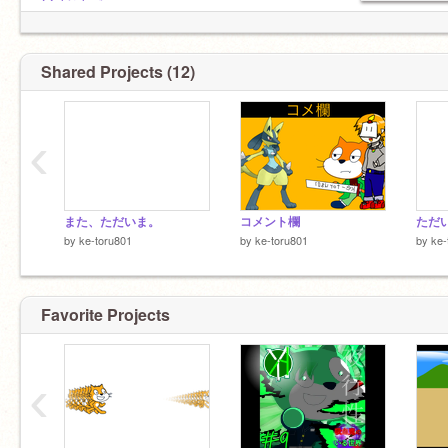
@akirakurisu
@titissssp
@masyu3231
@umetyann0409
Shared Projects (12)
@akanozawa
@-akimatu-
多分誰かしら抜けてるから抜けてたら教えて
‹
ね。
また、ただいま。
コメント欄
ただ
by
ke-toru801
by
ke-toru801
by
ke-
Favorite Projects
‹