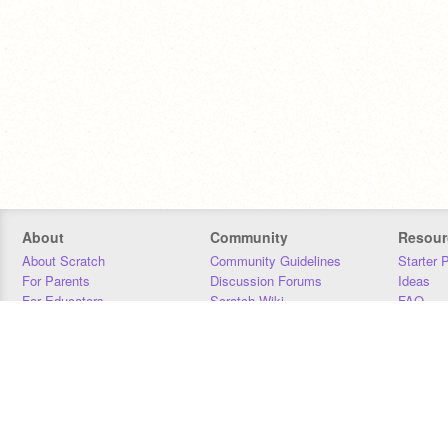
About
Community
Resour
About Scratch
Community Guidelines
Starter 
For Parents
Discussion Forums
Ideas
For Educators
Scratch Wiki
FAQ
For Developers
Statistics
Downloa
Our Team
Contact
Donors
Jobs
Donate