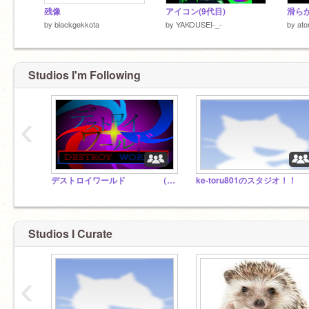
残像
アイコン(9代目)
滑ら
by
blackgekkota
by
YAKOUSEI-_-
by
ato
Studios I'm Following
‹
デストロイワールド （公式）
ke-toru801のスタジオ！！
Studios I Curate
‹