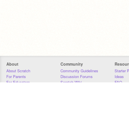
About
Community
Resour
About Scratch
Community Guidelines
Starter 
For Parents
Discussion Forums
Ideas
For Educators
Scratch Wiki
FAQ
For Developers
Statistics
Downloa
Our Team
Contact
Donors
Jobs
Donate