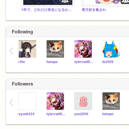
1年で、どれだけ有名になるか（作成日2019年2月9日)
東方好き集まれ
Following
‹
rf4e
hatopo
tylercwilliams
tk2009
Followers
‹
syun6424
tylercwilliams
you2006
hatopo