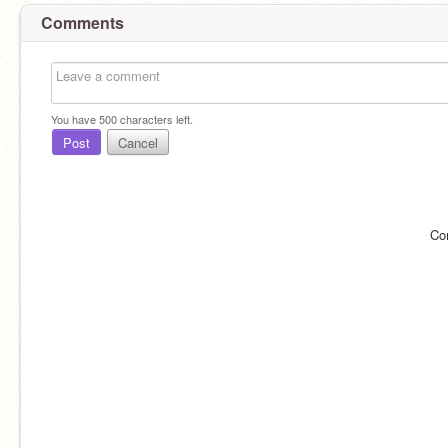
Comments
You have
500
characters left.
Post
Cancel
Co