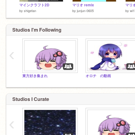
マインクラフト2D
マリオ remix
by
shigetan
by
junjun-0605
by
wi
Studios I'm Following
‹
東方好き集まれ
オロチ の動画
Studios I Curate
‹