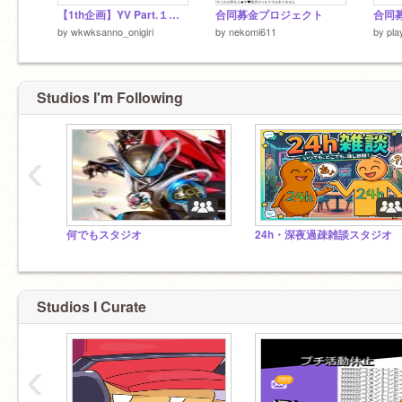
【1th企画】YV Part.１ザリガニ君の名前を皆で考えよう！
合同募金プロジェクト
by
wkwksanno_onigiri
by
nekomi611
by
pla
Studios I'm Following
‹
何でもスタジオ
24h・深夜過疎雑談スタジオ
Studios I Curate
‹