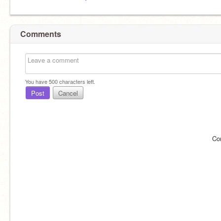
Comments
You have
500
characters left.
Post
Cancel
Co