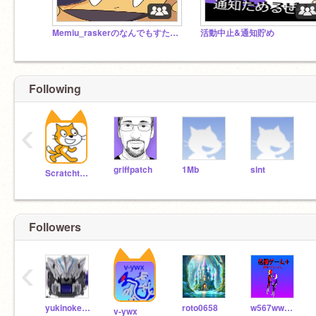
Memiu_raskerのなんでもすたじお！！
活動中止&通知貯め
Following
‹
griffpatch
1Mb
sint
Scratchteam
Followers
‹
yukinokessyou1
roto0658
w567wwwwww
v-ywx