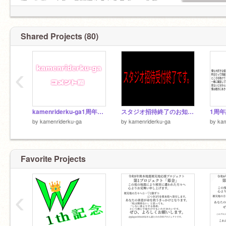
す。仮面ライダーの関することをスクラッチで
まとめたりなどなど
Shared Projects (80)
‹
kamenriderku-ga1周年コメ欄
スタジオ招待終了のお知らせ
by
kamenriderku-ga
by
kamenriderku-ga
by
kam
Favorite Projects
‹