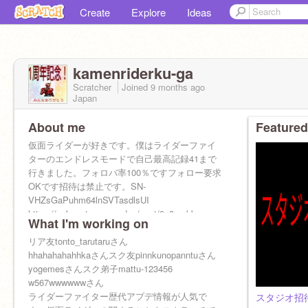
Create
Explore
Ideas
kamenriderku-ga
Scratcher
Joined
9 months
ago
Japan
About me
Featured
仮面ライダーが好きです。僕はライダーファイ
ターのエンドレスモードで自己最高記録41まで
行きました。フォロバ率100％ですフォロー要求
OKです招待は禁止です。SN-
VHZsGaPuhm64lnSVTasdlsUI
https://sukunote.pages.dev/post/9u3ornbbse
What I'm working on
リア友tonto_tarutaruさん
hhahahahahhkaさんスク友pinnkunopanntuさん
yogemesさんスク弟子mattu-123456
w567wwwwwwさん
ライダーファイター歴代アプデ情報が人気で
スタジオ招