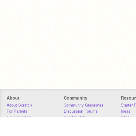
About
Community
Resour
About Scratch
Community Guidelines
Starter 
For Parents
Discussion Forums
Ideas
For Educators
Scratch Wiki
FAQ
For Developers
Statistics
Downloa
Our Team
Contact
Donors