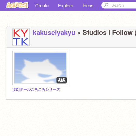
Create
Explore
Ideas
kakuseiyakyu
» Studios I Follow 
[3D]ボールころころシリーズ