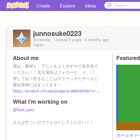
Create
Explore
Ideas
junnosuke0223
Scratcher
Joined
5 years, 5 months
ago
Japan
About me
Featured
僕は、素材と、アニメをよく出すので是非見て
ください！！見る場合はフォローと、☆、♡、
押してね！好きなことはスクラッチとゲームと
最近原神にはまってます！
https://scratch.mit.edu/projects/98604536
5/やっ
て！
What I'm working on
スク友
syopp5
@God_peru
konishi123454321
hina134
さんはすごいのでフォローしてください！！
UG826
puroguraminguＡ
ボールキャ