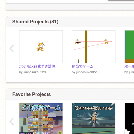
God_peru
Shared Projects (81)
‹
ポケモンza素早さ計算
的当てゲーム
ボー
by
junnosuke0223
by
junnosuke0223
by
ju
Favorite Projects
‹