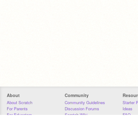
About
Community
Resour
About Scratch
Community Guidelines
Starter 
For Parents
Discussion Forums
Ideas
For Educators
Scratch Wiki
FAQ
For Developers
Statistics
Downloa
Our Team
Contact
Donors