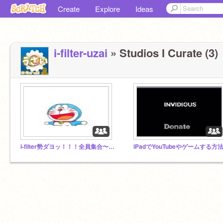
Create
Explore
Ideas
i-filter-uzai
» Studios I Curate (3)
i-filter勢ダヨッ！！！全員集合〜〜〜〜〜！
iPadでYouTubeやゲームする方