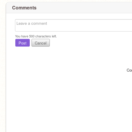
Comments
You have
500
characters left.
Post
Cancel
Co