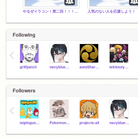
やるぜイラコン！第二回！！！！！！
人気のない人を応援しよう！
Following
‹
griffpatch
navyblue1004
aotoShard_block
tekitoutyann
Followers
‹
taipinguou963
Pokemon-jktv
projects-all
navyblue1004