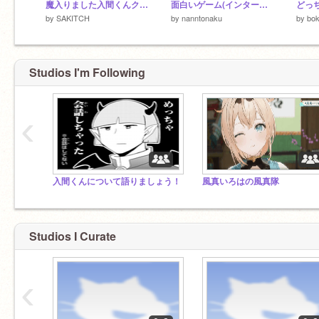
魔入りました入間くんクイズ！
面白いゲーム(インターネット)
どっ
by
SAKITCH
by
nanntonaku
by
bok
Studios I'm Following
‹
入間くんについて語りましょう！
風真いろはの風真隊
Studios I Curate
‹