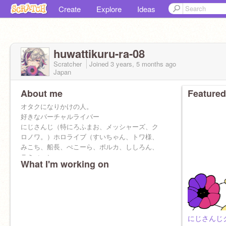
Create
Explore
Ideas
huwattikuru-ra-08
Scratcher
Joined
3 years, 5 months
ago
Japan
About me
Featured
オタクになりかけの人。
好きなバーチャルライバー
にじさんじ（特にろふまお、メッシャーズ、ク
ロノワ。）ホロライブ（すいちゃん、トワ様、
みこち、船長、ぺこーら、ポルカ、ししろん、
ラミィ。）
What I'm working on
好きなアニメとかゲーム、あとキャラ
東方。好きなキャラは、妖夢、幽々子、紅魔館
の全員。プロセカ（全員）
魔入りました！入間くんにハマりすぎて十回は
一巻から見直してる。推しは問題児全員とリー
ドくんの姉。
にじさんじ