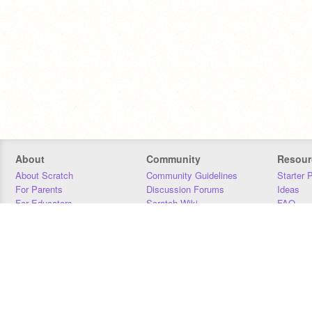
About
Community
Resour
About Scratch
Community Guidelines
Starter 
For Parents
Discussion Forums
Ideas
For Educators
Scratch Wiki
FAQ
For Developers
Statistics
Downloa
Our Team
Contact
Donors
Jobs
Donate