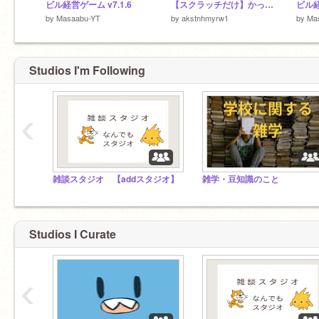
ビル経営ゲーム v7.1.6
【スクラッチだけ】かっこいい文字の作り方
ビル経
by
Masaabu-YT
by
akstnhmyrw1
by
Ma
Studios I'm Following
‹
雑談スタジオ 【addスタジオ】
雑学・豆知識のこと
Studios I Curate
‹