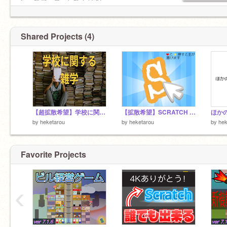
行ってフォローしてください。
フォロバします。
無差別フォローOK
スタジオ招待OKの人しかフォローしないでくだ
Shared Projects (4)
さい。
スク友↓
@ja-shi-n
さん
@tukimidaihuku111
さん
【超拡散希望】学校に関する雑学
【拡散希望】SCRATCH CLIKER
by
heketarou
by
heketarou
by
hek
Favorite Projects
‹