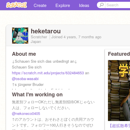
Create
Explore
Ideas
heketarou
Scratcher
Joined
4 years, 7 months
ago
Japan
About me
Featured
↓Schauen Sie sich das unbedingt an↓
Schauen Sie sich
https://scratch.mit.edu/projects/632484653
an
@osoba-wasabi
↑s jüngerer Bruder
Ich werde dir auf jeden Fall folgen!
What I'm working on
Ich strebe 1000 Follower an! !
無差別フォローOKただし無差別招待OKじゃない
人は、フォローしないでください。
@nekoneco0405
↑のアカウントは、おそわさとぼくの共同アカウ
ントです。フォロワー100人行きそうなのでぜひ
【超拡散希