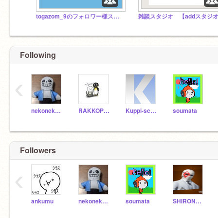
togazom_9のフォロワー様スタジオ！
雑談スタジオ 【addスタジ
Following
‹
nekonekonihonnsi
RAKKOPENGIN
Kuppi-scratch
soumata
Followers
‹
ankumu
nekonekonihonnsi
soumata
SHIRONAGASU01