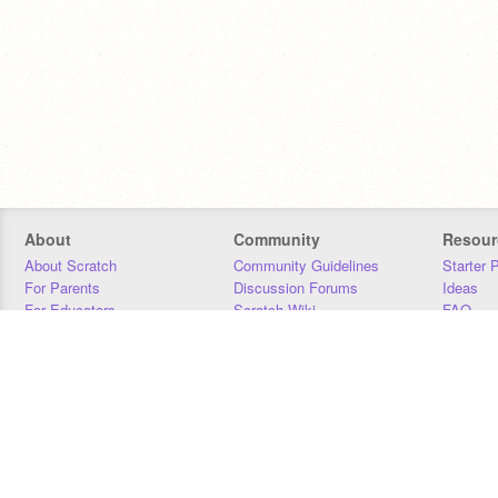
About
Community
Resour
About Scratch
Community Guidelines
Starter 
For Parents
Discussion Forums
Ideas
For Educators
Scratch Wiki
FAQ
For Developers
Statistics
Downloa
Our Team
Contact
Donors
Jobs
Donate