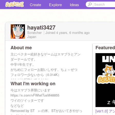
Create
Explore
Ideas
hayati3427
Scratcher
Joined
4 years, 6 months
ago
Japan
About me
Featured
主にベクター絵好きなゲームはスマブラとアン
ダーテールです。
中学1年生です。
がちめにフォローお願いしやす。ちょ～ぜつ
フォロワー少ないから（0.314K）
どんどん拡散してください
What I'm working on
スク友
@asobaruu
-newtoon-
リア友
今はスマブラ界隈にいます
@NAGOMARU
@orangegrape09
海神
https://x.com/vFWtetTusM48855
ワイのツイッターです
などなど
Removed by ST ←の米、STがおいてきやがっ