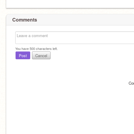
Comments
You have
500
characters left.
Post
Cancel
Co