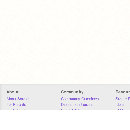
About
Community
Resour
About Scratch
Community Guidelines
Starter 
For Parents
Discussion Forums
Ideas
For Educators
Scratch Wiki
FAQ
For Developers
Statistics
Downloa
Our Team
Contact
Donors