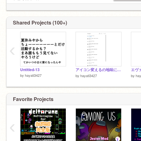
たゴミやん（）
若干鬱気味、めっちゃ頑張ったけどイラコン
入賞できんくて.....今回はみんな強者すぎた
この人小学6年と思えんほどアニメーション上
Shared Projects (100+)
手い天才
@tarabaganimen
‹
Untitled-13
アイコン変えるの地味にムズイ
エヴ
by
hayati3427
by
hayati3427
by
hay
Favorite Projects
‹