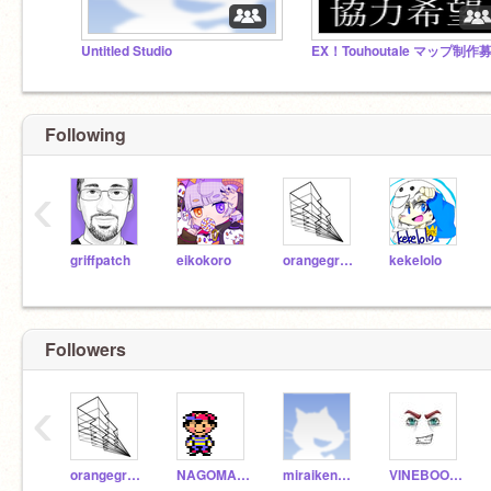
Untitled Studio
EX！Touhoutale マップ制作
Following
‹
griffpatch
eikokoro
orangegrape09
kekelolo
Followers
‹
orangegrape09
NAGOMARU
miraikenshin
VINEBOOM_red