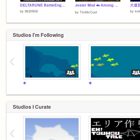
DELTARUNE BattleEngine / デルタルーン バトルエンジン 完全版
Jester Mod ☁️ Among Us Scratch v0.32 (online)
by
9630906
by
ino
by
TimMcCool
Studios I'm Following
‹
◈
◈
Studios I Curate
‹