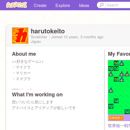
Create
Explore
Ideas
harutokeito
Scratcher
Joined
10 years, 3 months
ago
Japan
About me
My Favor
<<好きなゲーム>>
・マイクラ
・マリカー
・スマブラ
*PCゲーム*
What I'm working on
・ストライクフォースヒーローズ
・gats.io
思いついたら形にします
・diep.io
アドバイスとアイディアが欲しいです
・krunker.io
・zombsroyale.io
主にio系ゲーム
世界統一戦争 