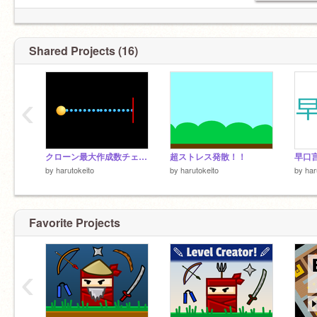
Shared Projects (16)
‹
クローン最大作成数チェッカー
超ストレス発散！！
早口
by
harutokeito
by
harutokeito
by
har
Favorite Projects
‹