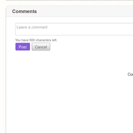
Comments
You have
500
characters left.
Post
Cancel
Co