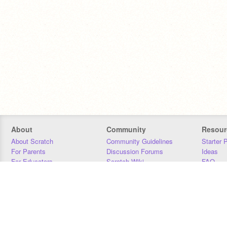
About
Community
Resour
About Scratch
Community Guidelines
Starter 
For Parents
Discussion Forums
Ideas
For Educators
Scratch Wiki
FAQ
For Developers
Statistics
Downloa
Our Team
Contact
Donors
Jobs
Donate