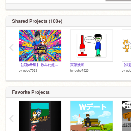
両思いなの？ってなるときとこいつら付き合っ
てる？ってなるときがよくある(泣)
弟子 なし
師匠 なし
Shared Projects (100+)
兄弟 なし
活動→ボゴクエ4話までアニメほぼなし。代わり
に歌みたとかやる
‹
【拡散希望】 歌みた超大募集！
実話漫画
by
gobo7523
by
gobo7523
by
go
Favorite Projects
‹