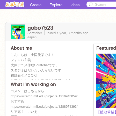
Create
Explore
Ideas
gobo7523
Scratcher
Joined
1 year, 3 months
ago
Japan
About me
Featured
こんにちは！土岡後某です！
フォロバ主義
大体アニメ作成Scratcherです。
スタジオはだいたい入らないです
初対面タメ口OK!
ごぼうとかいろんな呼び方大歓迎っす！
What I'm working on
もし歌ってみてほしい曲とかあったりコラボし
たいならコメ欄で受け付けまーす！相談窓口に
コメントはこちらから
もなるよ！いずれ専用の作品出しますけど。
https://scratch.mit.edu/projects/1216943059/
誕生日は7/29、スクラッチデビューは5/10です！
おすすめ
https://scratch.mit.edu/projects/1288974393/
リア充？ いいえ
【拡散希望