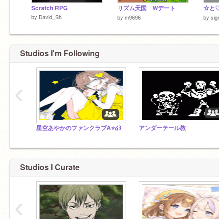
Scratch RPG
リズム天国 Wデート
by
David_Sh
by
m9696
by
sig
Studios I'm Following
‹
星空あやかのファンクラブA⭐໒꒱
アンダーテール教
Studios I Curate
‹