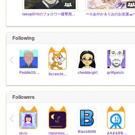
takopi310のフォロワー様専用なんでもスタジオ
〜☆あやか＆りおのお友達
Following
‹
Paddle2See
cheddargirl
griffpatch
Scratchteam
Followers
‹
Black8096
pi-ru
rapurasudaisukimann
AAAABBBBCCCCABC