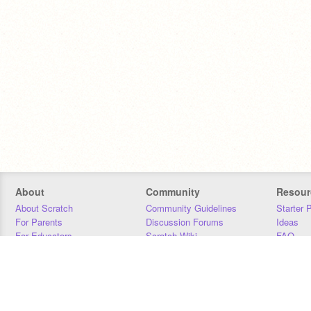
About
Community
Resour
About Scratch
Community Guidelines
Starter 
For Parents
Discussion Forums
Ideas
For Educators
Scratch Wiki
FAQ
For Developers
Statistics
Downloa
Our Team
Contact
Donors
Jobs
Donate