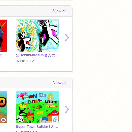
View all
›
うまお改造コンテスト remix
@Rozuki-masuhiさんのファンアート！
新たな幽霊キャラ
新たな
by
gekaron2
by
gekaron2
by
geka
View all
›
Super Town Builder | A Game | #games #all #trending #music
オンライン プラットフォーマー ゲーム
ダダサ
by
TrentonTNT
by
YY-H
by
nemut