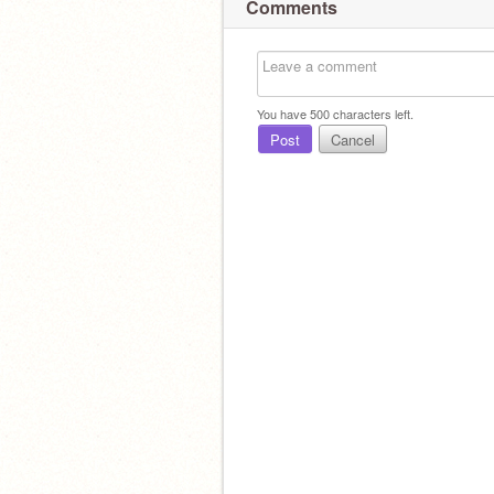
Comments
You have
500
characters left.
Post
Cancel