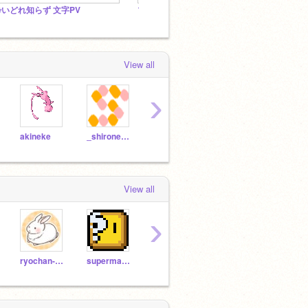
酔いどれ知らず 文字PV
プロジェクトを入れてくれた人は、フォローします！
View all
›
akineke
_shironeko_
TimMcCool
chocobo20135
furuf
View all
›
ryochan-o-good
supermario000012345
lun_irie
aeiou0507
zyz1