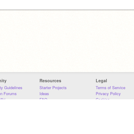
ity
Resources
Legal
y Guidelines
Starter Projects
Terms of Service
on Forums
Ideas
Privacy Policy
iki
FAQ
Cookies
Download
DMCA
Contact Us
DSA Requirements
MIT Accessibility