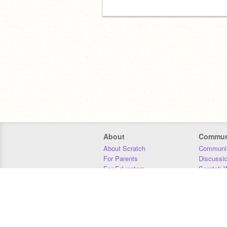
About
Commun
About Scratch
Communit
For Parents
Discussi
For Educators
Scratch W
For Developers
Statistics
Our Team
Donors
Jobs
Donate