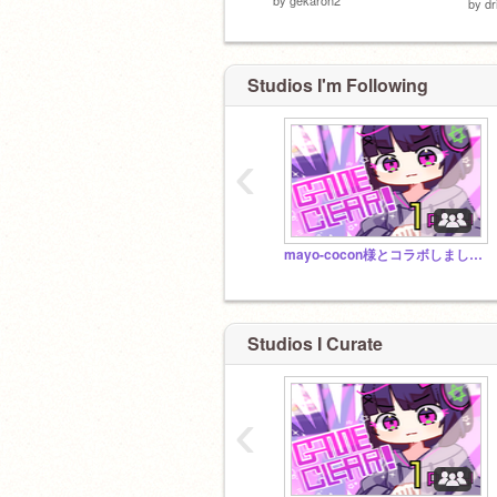
by
d
Studios I'm Following
‹
mayo-cocon様とコラボしました！【新曲】【UFOキャッチャーゲームもできます！】eikokoro
Studios I Curate
‹