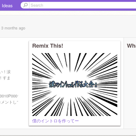
Ideas
, 3 months
ago
Remix This!
Wha
い！涙
！すま
！なんた
0010P0001000110010109000000100101010010010100100010010010101001
コメントして！フォローしてね！
僕のイントロを作ってー