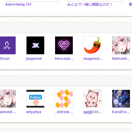
Advertising 101
みんなで一緒に雑談なのだ！
Zircon
jasperkai
Intro-outro-PERSON
tougarasi_2085
Salmon0141y
Salmon0141y
whyahya
_shironeko_
gggjjj1234567
KoroDragon