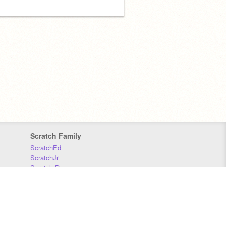
Scratch Family
ScratchEd
ScratchJr
Scratch Day
Scratch Conference
Scratch Foundation