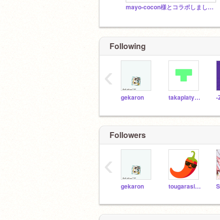
mayo-cocon様とコラボしました！【新曲】【UFOキャッチャーゲームもできます！】eikokoro
Following
‹
gekaron
takaplatypus
-
Followers
‹
gekaron
tougarasi_2085