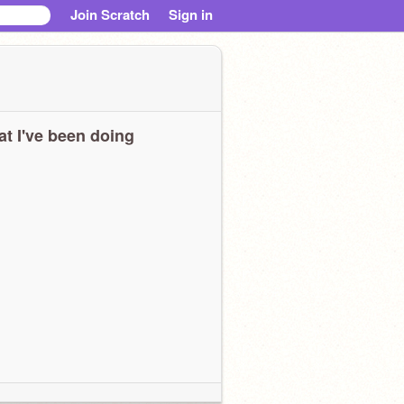
Join Scratch
Sign in
t I've been doing
0101010100106101010011001100101001010010100101001001001010010100