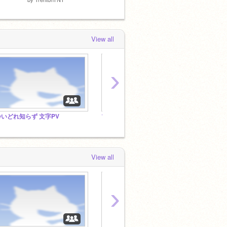
View all
›
酔いどれ知らず 文字PV
プロジェクトを入れてくれた人は、フォローします！
まいぜ
View all
›