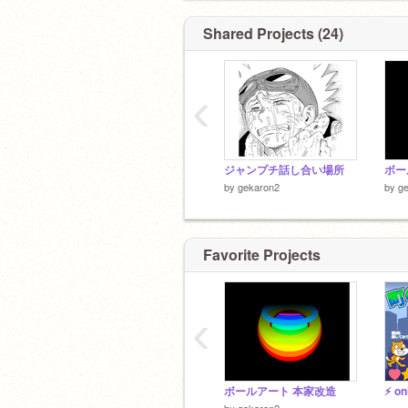
Shared Projects (24)
‹
ジャンプチ話し合い場所
ボー
by
gekaron2
by
g
Favorite Projects
‹
ボールアート 本家改造
by
gekaron2