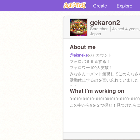
Create
Explore
gekaron2
Scratcher
Joined
4 years
Japan
About me
@akineke
のアカウント
フォロバ９９％する！
フォロワー100人突破！
みなさんコメント無視してごめんなさ
活動休止するのを言い忘れていました
ぬ！
What I'm working on
またコメント見ない可能性があります
って受験するから忙しいんすよ！
01010101010101019010101010010100
というわけでごめん！
この中から9を２つ探せ！見つけたら