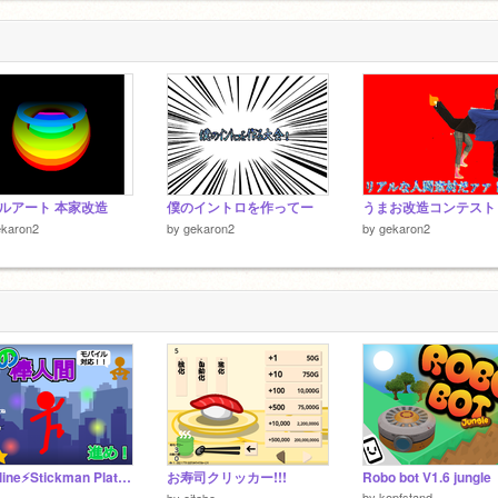
ルアート 本家改造
僕のイントロを作ってー
ekaron2
by
gekaron2
by
gekaron2
⚡️ online⚡️Stickman Platformer【City】棒人間【町】モバイル対応！#game
お寿司クリッカー!!!
Robo bot V1.6 jungle
by
kopfstand
by
eitabo