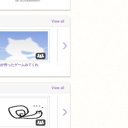
View all
›
俺が作ったゲームみてくれ
カラダ探しスタジオ 【公式】
View all
›