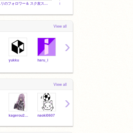
ユリのフォロワー＆ スク友スタジオなんでもスタジオ
ゆさお教 【会員限定なんでもスタ】(フォロワー招待)
僕らs
View all
›
yukku
haru_i
pandakun7
mr_snowbuddy
nonk
View all
›
kagerou20230831
naoki0607
Emerald3326
gigirugarudo