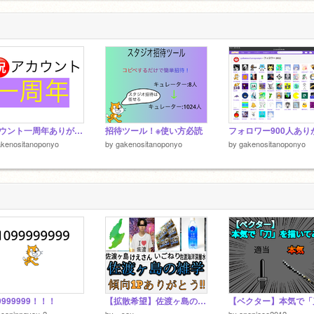
アカウント一周年ありがとう！
招待ツール！※使い方必読
akenositanoponyo
by
gakenositanoponyo
by
gakenositanoponyo
9999999！！！
【拡散希望】佐渡ヶ島の雑学
econinngyou-2
by
--sou--
by
onepiece2012