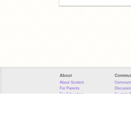
About
Commun
About Scratch
Communit
For Parents
Discussi
For Educators
Scratch W
For Developers
Statistics
Our Team
Donors
Jobs
Donate