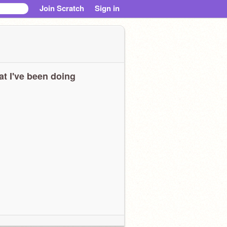
Join Scratch
Sign in
t I've been doing