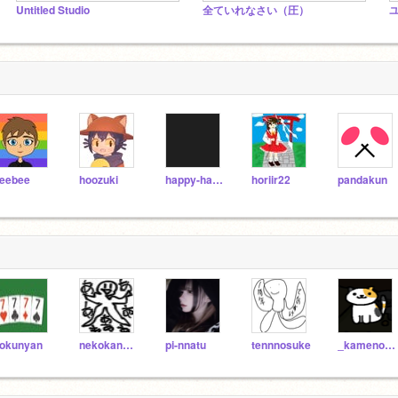
Untitled Studio
全ていれなさい（圧）
eebee
hoozuki
happy-happy2
horiir22
pandakun
okunyan
nekokannzamurai
pi-nnatu
tennnosuke
_kamenobu_