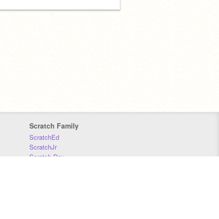
Scratch Family
ScratchEd
ScratchJr
Scratch Day
Scratch Conference
Scratch Foundation