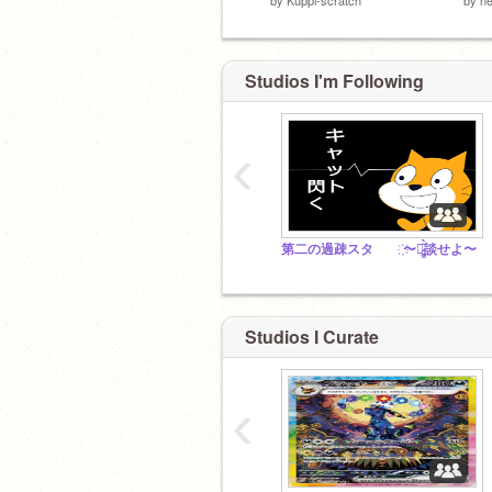
Studios I'm Following
‹
第二の過疎スタ ҉〜雑̷̰͈̙̪̰͚͓̲̖̤͔̲͛̀̏̄͐̐̄̉̈́̓̋̐̉́ͅ談せよ〜
Studios I Curate
‹