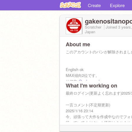
Create
Explore
gakenositanop
Scratcher
Joined
3 years
Japan
About me
このアカウントのバンが解除されまし
English ok
MAX傾向2位です。
リア友
@gakenoyokonoponyo
What I'm working on
サブ
@gakenositanoponyo2
最終ログイン(更新よく忘れます)2025/3/1
@gakenositanopokemon
基本タメ口
一言コメント(不定期更新)
趣味はポケモンです。
2025/1/16 23:14
バレー部。同じバレー部の人仲良くし
今、頑張って大作を作成中なのでフォ
待っていてください！後悔はさせませ