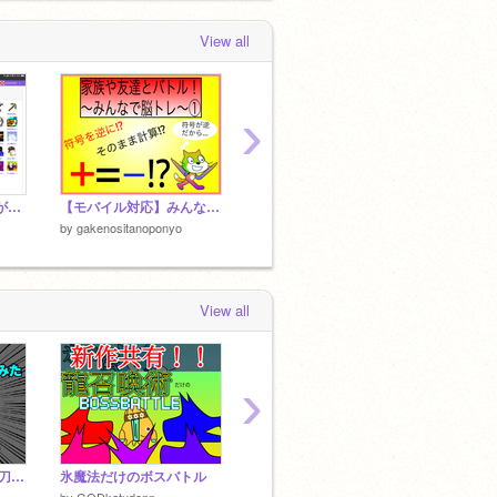
View all
›
フォロワー900人ありがとう！！
【モバイル対応】みんなで脳トレ！①※使い方必読
【スマホ対応】ミニゲーム赤猫を避けろ！Mini-game for smartphones Avoid the red cat!
コメ欄
by
gakenositanoponyo
by
gakenositanoponyo
by
gake
View all
›
【ベクター】本気で「刀」を描いてみた
氷魔法だけのボスバトル
リストだけでピンポンゲーム作ってみた
by
GODkatudonn
by
pien0-0
by
sgihy