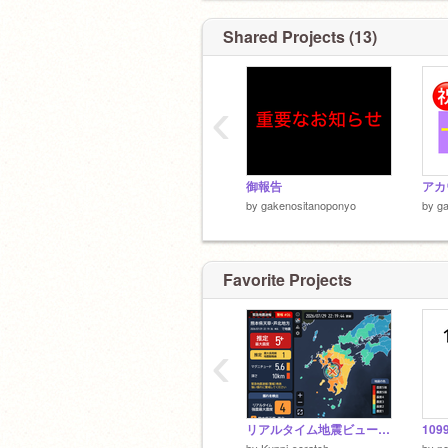
Shared Projects (13)
‹
御報告
by
gakenositanoponyo
by
g
Favorite Projects
‹
リアルタイム地震ビューアー v1.6.3
109
by
Kuppi-scratch
by
n