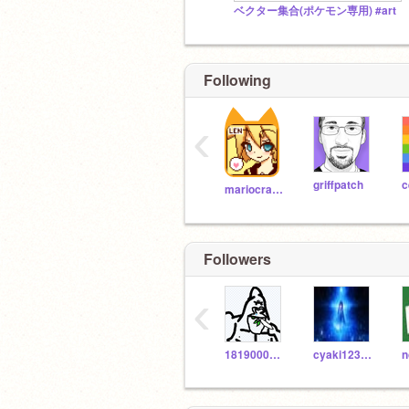
ベクター集合(ポケモン専用) #art
Following
‹
griffpatch
c
mariocrafter
Followers
‹
1819000003
cyaki123456789
n