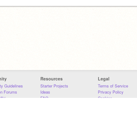
ity
Resources
Legal
y Guidelines
Starter Projects
Terms of Service
on Forums
Ideas
Privacy Policy
iki
FAQ
Cookies
Download
DMCA
Contact Us
DSA Requirements
MIT Accessibility