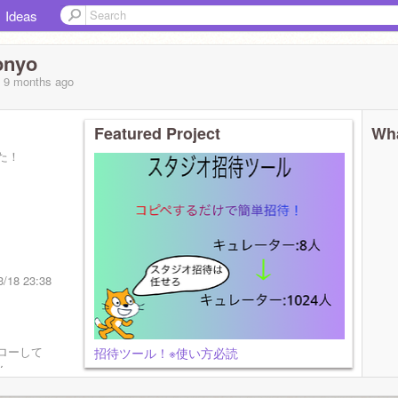
Ideas
onyo
, 9 months
ago
Featured Project
Wha
た！
8 23:38
ましょ！
ローして
招待ツール！※使い方必読
ん。