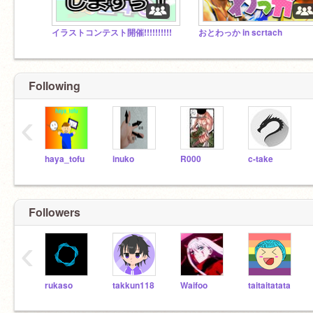
イラストコンテスト開催!!!!!!!!!!
おとわっか in scrtach
Following
‹
haya_tofu
inuko
R000
c-take
Followers
‹
rukaso
takkun118
Waifoo
taitaitatata