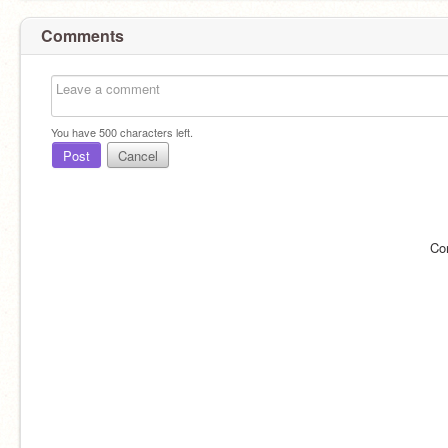
Comments
You have
500
characters left.
Post
Cancel
Co