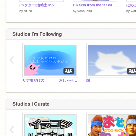
[ベクター]油粘土マン
Hikakin from the far east 学校で流してはいけない曲
ほのぼ
by
VP70
by
yoshi-hira
by
waf
Studios I'm Following
‹
リア友だけの おしゃべりスタジオ
国
Studios I Curate
‹