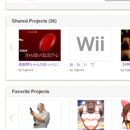
マイブーム ビートボックス マリカ
@mashle0825-sab
影響 アンテ エヴァ 任天堂
@TDNAFOX
ついった
@RoboemonZ
https://mobile.twitter.com/Fuji_scratch
@sub_ekuadoru
Shared Projects (36)
@wawawaozisan
@star-114514
@t-0523
‹
@0max7
@pKBS_trio
リア友
@WZYBXY
赤血球ちゃんのほっぺぷにぷにゲーム (意味不明)
お も い で
by
fujisora
by
fujisora
by
fuj
@kisatoo
[Removed by ST]
Favorite Projects
‹