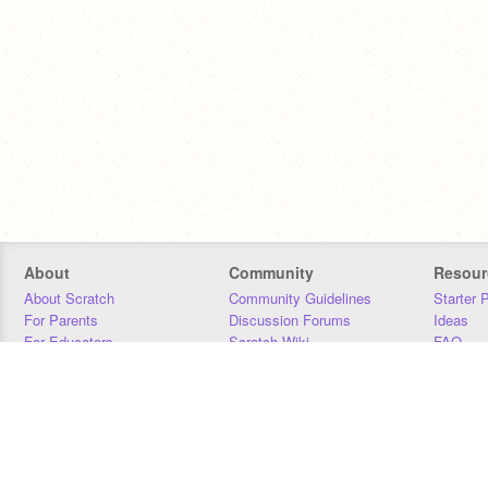
About
Community
Resour
About Scratch
Community Guidelines
Starter 
For Parents
Discussion Forums
Ideas
For Educators
Scratch Wiki
FAQ
For Developers
Statistics
Downloa
Our Team
Contact
Donors
Jobs
Donate