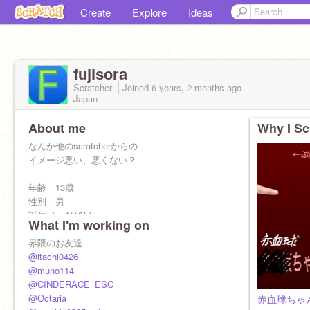
Create
Explore
Ideas
fujisora
Scratcher
Joined
6 years, 2 months
ago
Japan
About me
Why I Sc
なんか他のscratcherからの
イメージ悪い、悪くない？
年齢 13歳
性別 男
誕生日 4月8日
What I'm working on
出身 日本
宗教 無神論
界隈のお友達
性愛 バイセクシャル
@itachi0426
血液 A型
@muno114
趣味 作曲 ベイブレード
@CINDERACE_ESC
特技 scratch 絵画
@Octaria