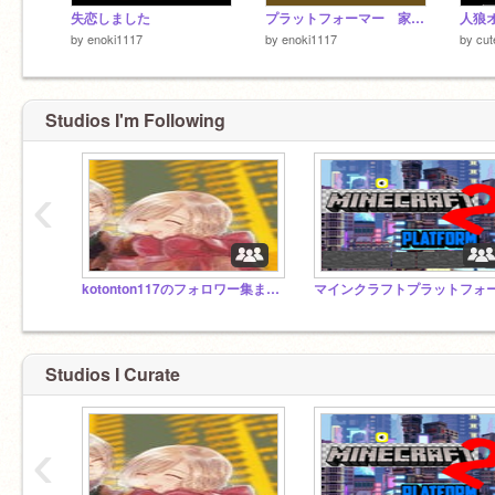
失恋しました
プラットフォーマー 家へレッツゴー
人狼
by
enoki1117
by
enoki1117
by
cut
Studios I'm Following
‹
kotonton117のフォロワー集まれ！！
Studios I Curate
‹