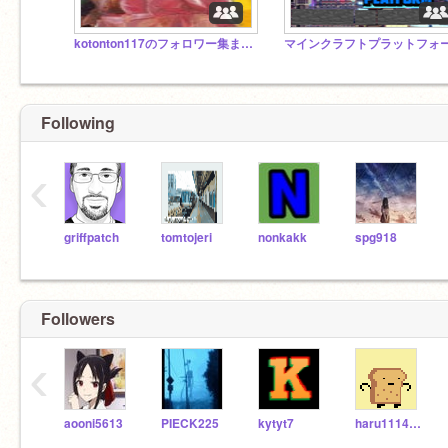
kotonton117のフォロワー集まれ！！
Following
‹
griffpatch
tomtojeri
nonkakk
spg918
Followers
‹
aooni5613
PIECK225
kytyt7
haru1114566