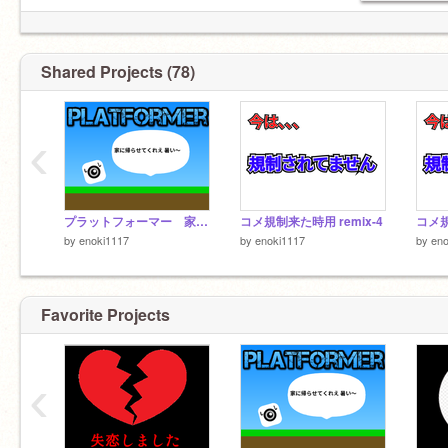
Shared Projects (78)
‹
プラットフォーマー 家へレッツゴー
コメ規制来た時用 remix-4
コメ規
by
enoki1117
by
enoki1117
by
eno
Favorite Projects
‹