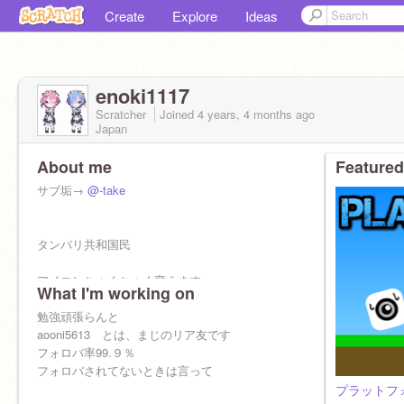
Create
Explore
Ideas
enoki1117
Scratcher
Joined
4 years, 4 months
ago
Japan
About me
Featured
サブ垢→
@-take
タンバリ共和国民
アイコンちょくちょく変えます
What I'm working on
勉強頑張らんと
aooni5613 とは、まじのリア友です
フォロバ率99.９％
フォロバされてないときは言って
プラットフ