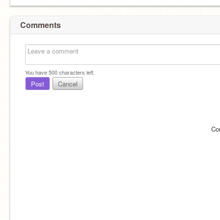
Comments
You have
500
characters left.
Post
Cancel
Co