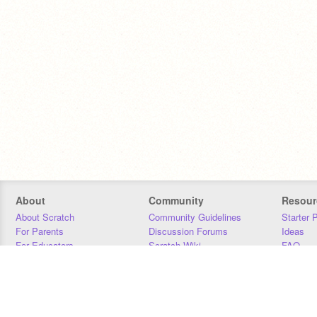
About
Community
Resour
About Scratch
Community Guidelines
Starter 
For Parents
Discussion Forums
Ideas
For Educators
Scratch Wiki
FAQ
For Developers
Statistics
Downloa
Our Team
Contact
Donors
Jobs
Donate