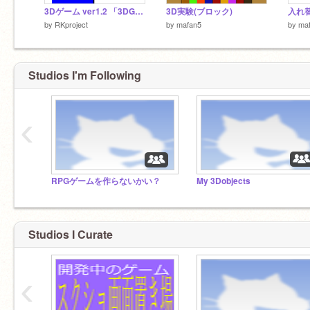
3Dゲーム ver1.2 「3DGame!」
3D実験(ブロック)
入れ
by
RKproject
by
mafan5
by
ma
Studios I'm Following
‹
RPGゲームを作らないかい？
My 3Dobjects
Studios I Curate
‹