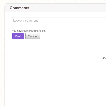
Comments
You have
500
characters left.
Post
Cancel
Co