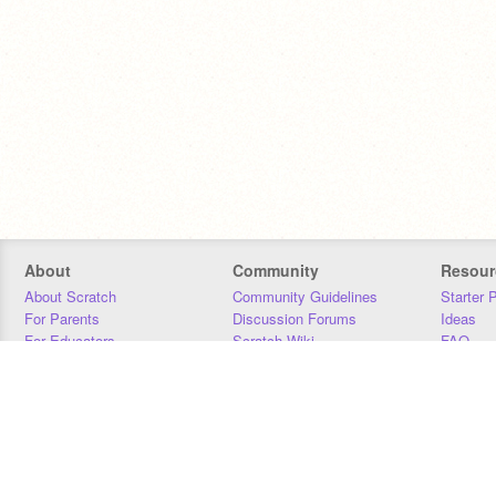
About
Community
Resour
About Scratch
Community Guidelines
Starter 
For Parents
Discussion Forums
Ideas
For Educators
Scratch Wiki
FAQ
For Developers
Statistics
Downloa
Our Team
Contact
Donors
Jobs
Donate