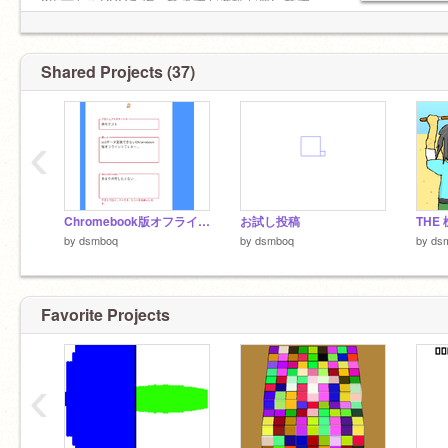
2年前からRPGを作ってますが進捗が悪いです。
Shared Projects (37)
‹
Chromebook版オフラインエディターで共有、できない...
お試し投稿
by
dsmboq
by
dsmboq
by
ds
Favorite Projects
‹