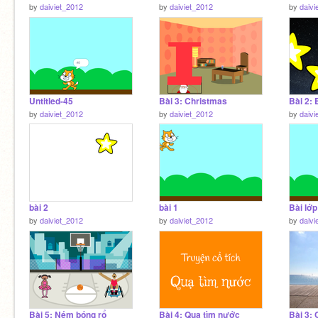
by
daiviet_2012
by
daiviet_2012
by
daivi
Untitled-45
Bài 3: Christmas
Bài 2: 
by
daiviet_2012
by
daiviet_2012
by
daivi
bài 2
bài 1
Bài lớp
by
daiviet_2012
by
daiviet_2012
by
daivi
Bài 5: Ném bóng rổ
Bài 4: Quạ tìm nước