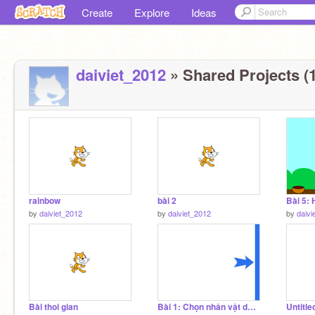
Create
Explore
Ideas
daiviet_2012
» Shared Projects (
rainbow
bài 2
Bài 5:
by
daiviet_2012
by
daiviet_2012
by
daivi
Bài thoi gian
Bài 1: Chọn nhân vật double-arrow trên Google, vẽ nhân vật màu xanh blue, lập trình khi bấm vào
Untitle