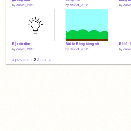
by
daiviet_2012
by
daiviet_2012
by
daivi
Bật tắt đèn
Bài 8: Bóng bóng nổ
Bài 9:
by
daiviet_2012
by
daiviet_2012
by
daivi
« previous
1
2
3
next »