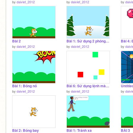
by
daiviet_2012
by
daiviet_2012
by
daivi
Bài 2
Bài 1: Sử dụng 2 phông nền như hình bên dưới, So sánh phông nền số/tên
Bài 4:
by
daiviet_2012
by
daiviet_2012
by
daivi
Bài 1: Bóng nổ
Bài 6: Sử dụng lệnh màu … chạm màu …
Untitle
by
daiviet_2012
by
daiviet_2012
by
daivi
Bài 2: Bóng bay
Bài 1: Tránh xa
BÀI 3