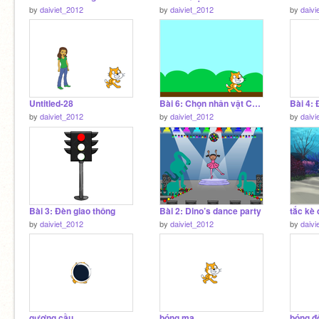
by
daiviet_2012
by
daiviet_2012
by
daivi
Untitled-28
Bài 6: Chọn nhân vật Cat, 3 nhân vật Apple.
Bài 4: 
by
daiviet_2012
by
daiviet_2012
by
daivi
Bài 3: Đèn giao thông
Bài 2: Dino’s dance party
tắc kè
by
daiviet_2012
by
daiviet_2012
by
daivi
gương cầu
bóng ma
bóng đ