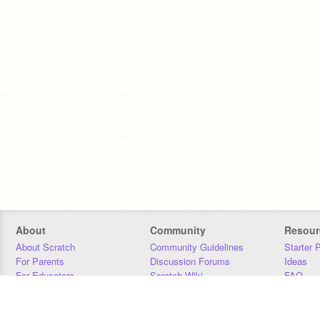
About
Community
Resour
About Scratch
Community Guidelines
Starter 
For Parents
Discussion Forums
Ideas
For Educators
Scratch Wiki
FAQ
For Developers
Statistics
Downloa
Our Team
Contact
Donors