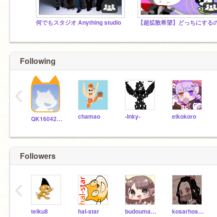
何でもスタジオ Anything studio
Following
‹
chamao
-Inky-
eikokoro
QK16042404
Followers
‹
teiku8
hal-star
budoumame
kosarhosaunpor