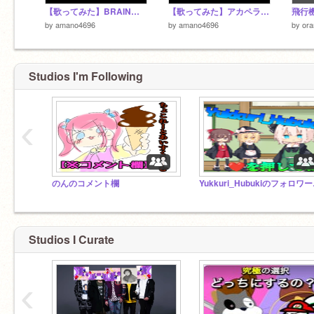
【歌ってみた】BRAIN 天乃’s
【歌ってみた】アカペラでモニタリング
飛行
by
amano4696
by
amano4696
by
or
Studios I'm Following
‹
のんのコメント欄
Yukk
Studios I Curate
‹