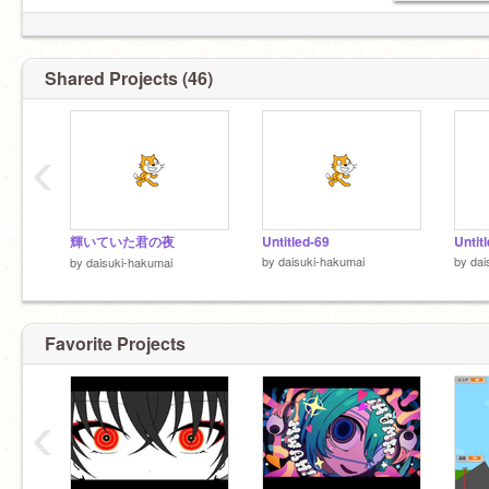
Shared Projects (46)
‹
輝いていた君の夜
Untitled-69
Untit
by
daisuki-hakumai
by
dai
by
daisuki-hakumai
Favorite Projects
‹