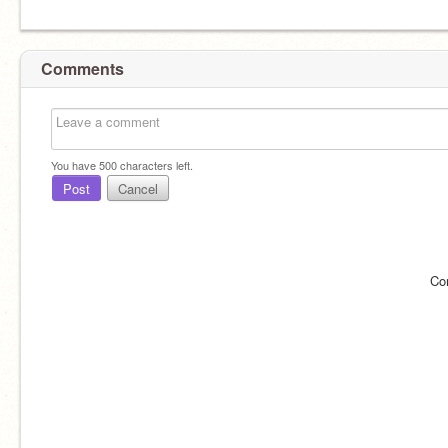
Comments
You have
500
characters left.
Post
Cancel
Co