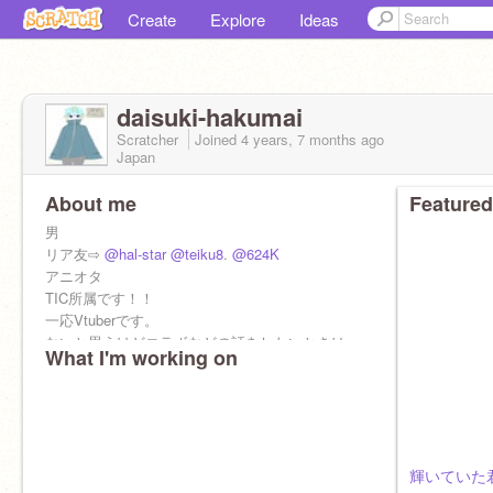
Create
Explore
Ideas
daisuki-hakumai
Scratcher
Joined
4 years, 7 months
ago
Japan
About me
Featured
男
リア友⇨
@hal-star
@teiku8
.
@624K
アニオタ
TIC所属です！！
一応Vtuberです。
ないと思うけどコラボなどの話をしたいときは
What I'm working on
まずコメントに連絡してね～
その後にXのDMで
輝いていた