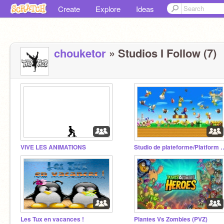
Create
Explore
Ideas
chouketor
» Studios I Follow (7)
VIVE LES ANIMATIONS
Studio de plateforme/
Les Tux en vacances !
Plantes Vs Zombies (PVZ)