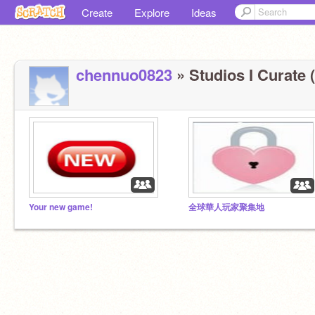
Create
Explore
Ideas
chennuo0823
» Studios I Curate (
Your new game!
全球華人玩家聚集地