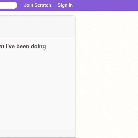
Join Scratch
Sign in
t I've been doing