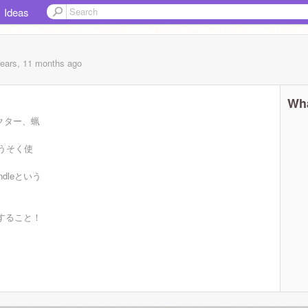
Ideas
years, 11 months
ago
Wha
ャラクター、蝋
うそく使
dleという
加すること！