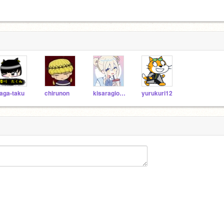
aga-taku
chirunon
kisaragionnpu
yurukuri12