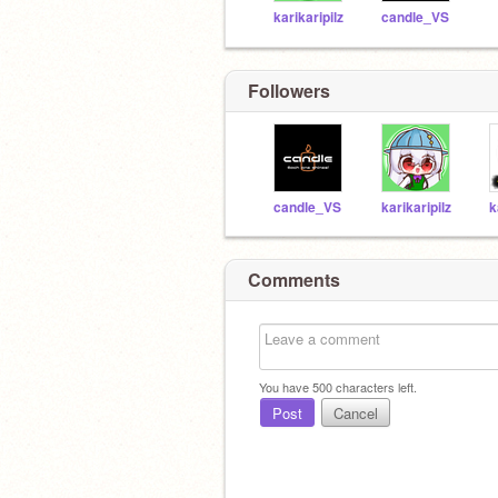
karikaripilz
candle_VS
Followers
candle_VS
karikaripilz
k
Comments
You have
500
characters left.
Post
Cancel