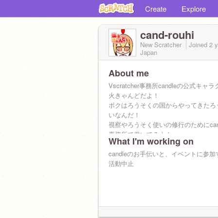
Create
Explore
cand-rouhi
New Scratcher
Joined
2 
Japan
About me
Vscratcher事務所candleの公式キ
火きゃんどだよ！
ボクはろうそくの国からやってきたろ
いなんだ！
視察やろうそく使いの修行のためにcan
事務所で働いてるよ！
What I'm working on
@candle_VS
ボクのママは茸田かりかりちゃん！
candleのお手伝いと、イベントに参
@karikaripilz
活動中止
これからよろしくね！